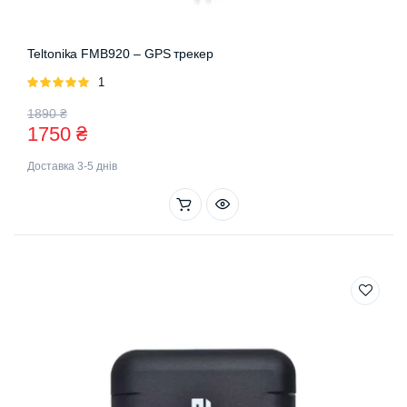
Teltonika FMB920 – GPS трекер
Оцінено
1
в
5.00
з 5
Оригінальна
Поточна
1890
₴
1750
₴
ціна:
ціна:
Доставка 3-5 днів
1890 ₴.
1750 ₴.