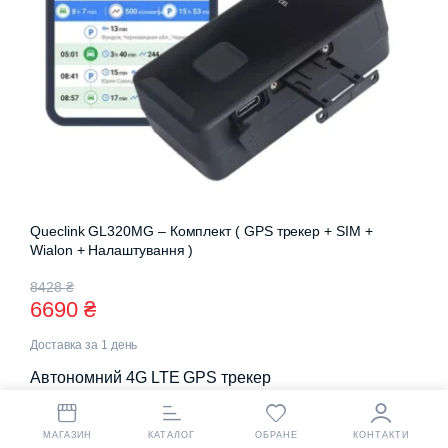
Queclink GL320MG – Комплект ( GPS трекер + SIM +
Wialon + Налаштування )
Оригінальна
Поточна
8428
₴
6690
₴
ціна:
ціна:
Доставка за 1 день
8428 ₴.
6690 ₴.
Автономний 4G LTE GPS трекер
МАГАЗИН
КАТАЛОГ
ОБРАНЕ
КОНТАКТИ