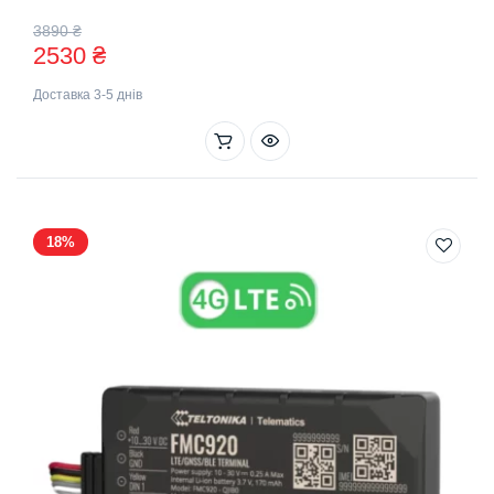
Оригінальна
Поточна
3890
₴
2530
₴
ціна:
ціна:
Доставка 3-5 днів
3890 ₴.
2530 ₴.
18%