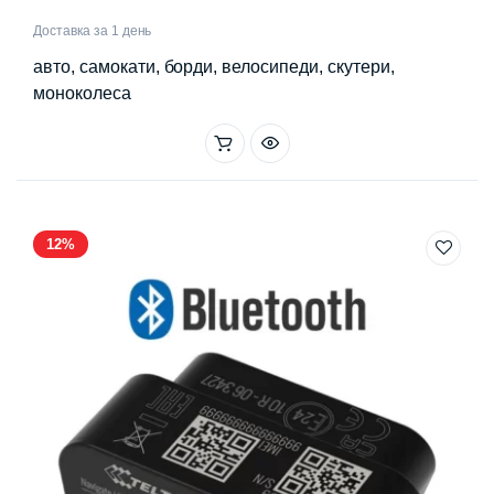
ціна:
ціна:
Доставка за 1 день
3962 ₴.
2490 ₴.
авто, самокати, борди, велосипеди, скутери,
моноколеса
12%