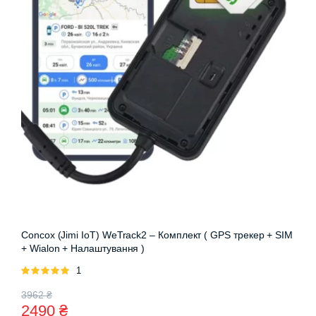
Concox (Jimi IoT) WeTrack2 – Комплект ( GPS трекер + SIM
+ Wialon + Налаштування )
Оцінено
1
в
5.00
з 5
Оригінальна
Поточна
3962
₴
2490
₴