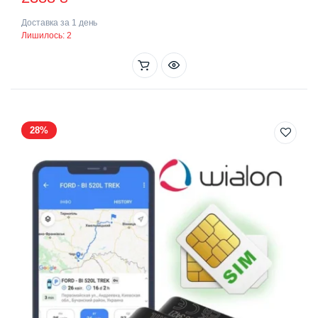
ціна:
ціна:
Доставка за 1 день
2770 ₴.
2388 ₴.
Лишилось: 2
28%