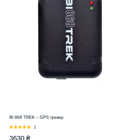
BI 868 TREK – GPS трекер
Оцінено
1
в
5.00
з 5
3630
₴