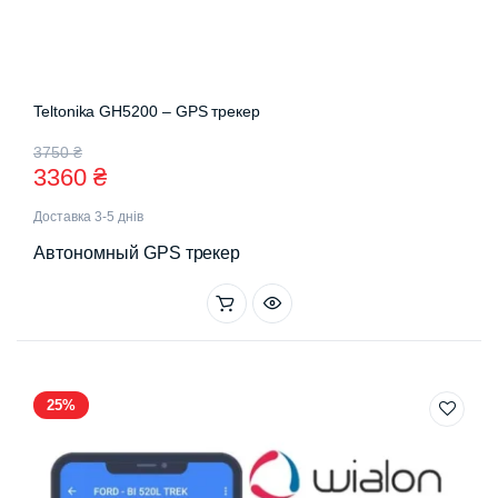
Teltonika GH5200 – GPS трекер
Оригінальна
Поточна
3750
₴
3360
₴
ціна:
ціна:
Доставка 3-5 днів
3750 ₴.
3360 ₴.
Автономный GPS трекер
25%