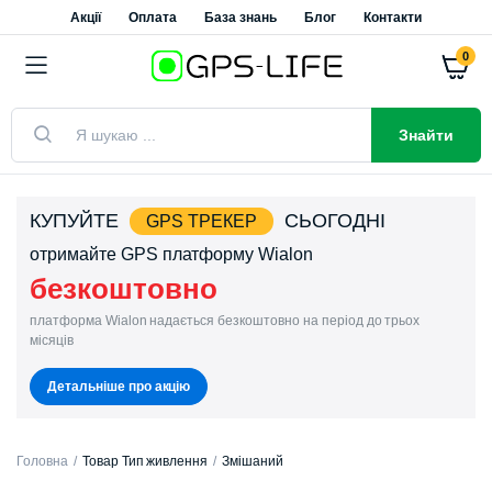
Акції
Оплата
База знань
Блог
Контакти
0
Пошук
товарів
Знайти
КУПУЙТЕ
СЬОГОДНІ
GPS ТРЕКЕР
отримайте GPS платформу Wialon
безкоштовно
платформа Wialon надається безкоштовно на період до трьох
місяців
Детальніше про акцію
Головна
Товар Тип живлення
Змішаний