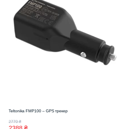
Teltonika FMP100 – GPS трекер
Оригінальна
Поточна
2770
₴
2388
₴