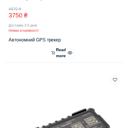
Оригінальна
Поточна
4970
₴
3750
₴
ціна:
ціна:
Доставка 3-5 днів
4970 ₴.
3750 ₴.
Немає в наявності
Автономний GPS трекер
Read
more