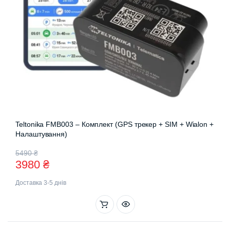
Teltonika FMB003 – Комплект (GPS трекер + SIM + Wialon +
Налаштування)
Оригінальна
Поточна
5490
₴
3980
₴
ціна:
ціна:
Доставка 3-5 днів
5490 ₴.
3980 ₴.