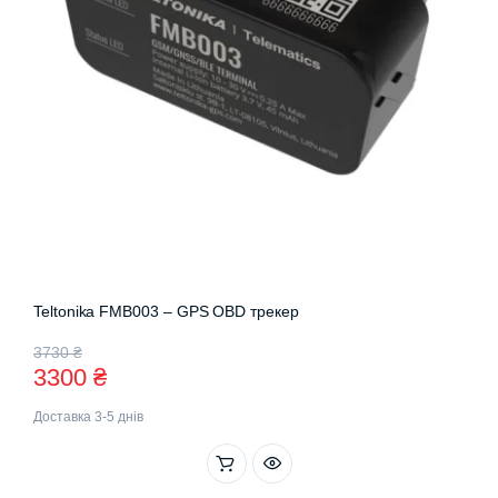
Teltonika FMB003 – GPS OBD трекер
Оригінальна
Поточна
3730
₴
3300
₴
ціна:
ціна:
Доставка 3-5 днів
3730 ₴.
3300 ₴.