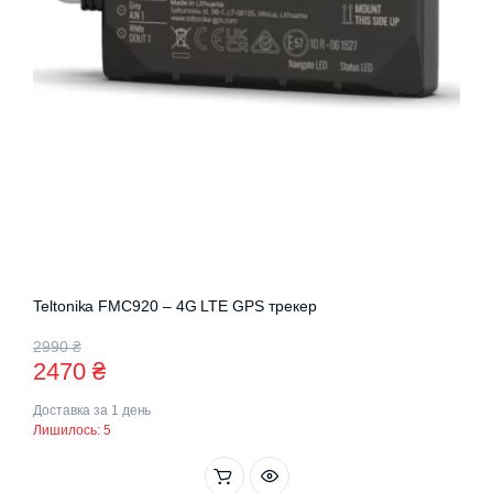
Teltonika FMC920 – 4G LTE GPS трекер
Оригінальна
Поточна
2990
₴
2470
₴
ціна:
ціна:
Доставка за 1 день
2990 ₴.
2470 ₴.
Лишилось: 5