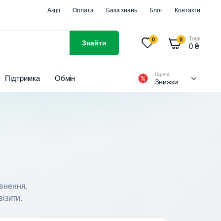
Акції
Оплата
База знань
Блог
Контакти
Total
0
0
Знайти
0
₴
Гарячі
Підтримка
Обмін
Знижки
внення.
візити.