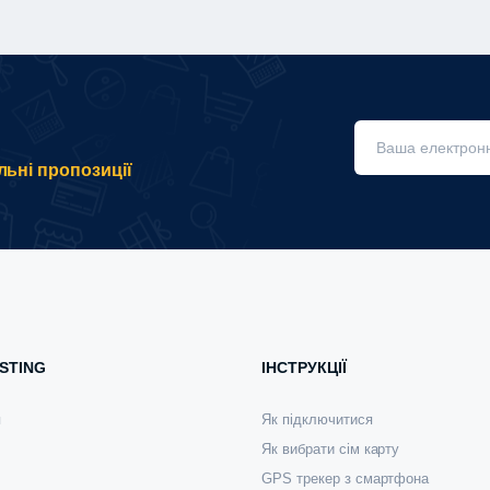
льні пропозиції
STING
ІНСТРУКЦІЇ
я
Як підключитися
Як вибрати сім карту
GPS трекер з смартфона