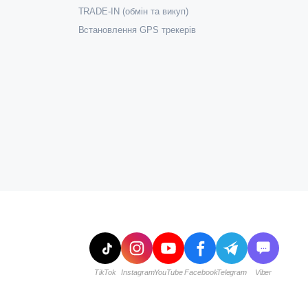
TRADE-IN (обмін та викуп)
Встановлення GPS трекерів