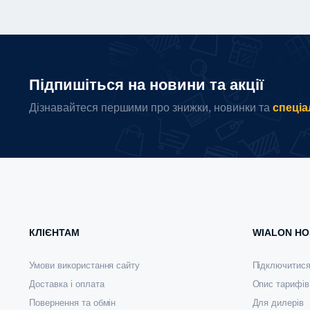
Підпишіться на новини та акції
Дізнавайтеся першими про знижки, новинки та
спеціа
КЛІЄНТАМ
WIALON HO
Умови використання сайту
Підключитис
Доставка і оплата
Опис тарифів
Повернення та обмін
Для дилерів