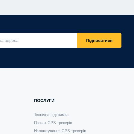
Підписатися
ПОСЛУГИ
Технічна підтримка
Прокат GPS трекерів
Налаштування GPS трекерів