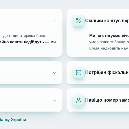
Скільки коштує пе
 до години; зрідка банк
Ми не стягуємо ніч
йно кошти надійдуть — ми
умов вашого банку: з
Сума надходить нам 
Потрібен фіскальн
Навіщо номер зам
анку України