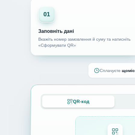
01
Заповніть дані
Вкажіть номер замовлення й суму та натисніть
«Сформувати QR»
Сплачуєте
щоміс
QR-код