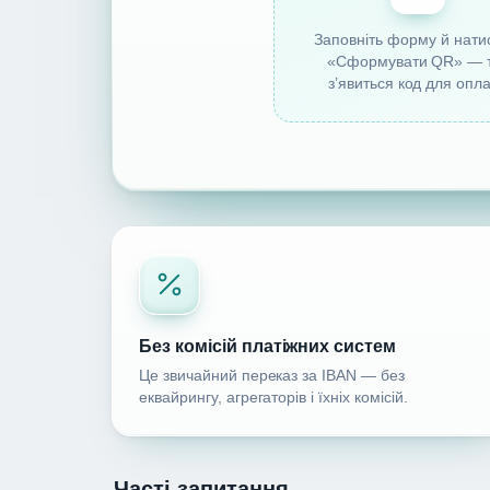
Заповніть форму й натис
«Сформувати QR» — 
з’явиться код для опл
Без комісій платіжних систем
Це звичайний переказ за IBAN — без
еквайрингу, агрегаторів і їхніх комісій.
Часті запитання