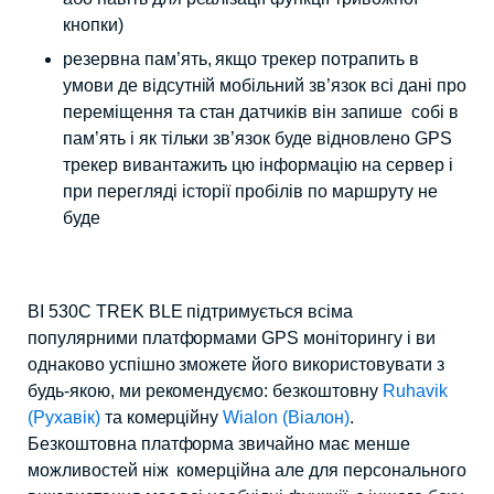
кнопки)
резервна пам’ять, якщо трекер потрапить в
умови де відсутній мобільний зв’язок всі дані про
переміщення та стан датчиків він запише собі в
пам’ять і як тільки зв’язок буде відновлено GPS
трекер вивантажить цю інформацію на сервер і
при перегляді історії пробілів по маршруту не
буде
BI 530C TREK BLE підтримується всіма
популярними платформами GPS моніторингу і ви
однаково успішно зможете його використовувати з
будь-якою, ми рекомендуємо: безкоштовну
Ruhavik
(Рухавік)
та комерційну
Wialon (Віалон)
.
Безкоштовна платформа звичайно має менше
можливостей ніж комерційна але для персонального