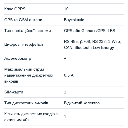
Клас GPRS
10
GPS та GSM антени
Внутрішніє
Тип навігаційної системи
GPS або Glonass/GPS, LBS
RS-485, j1708, RS-232, 1-Wire,
Цифрові інтерфейси
CAN, Bluetooth Low Energy
Акселерометр
+
Максимальний струм
навантаження дискретних
0,5 А
виходів
SIM-карти
1
Тип дискретних виходів
Відкритий колектор
Кількість дискретних входів з
1
активним «0»