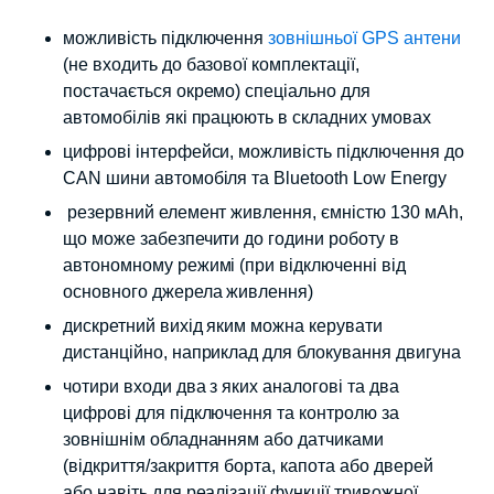
можливість підключення
зовнішньої GPS антени
(не входить до базової комплектації,
постачається окремо) спеціально для
автомобілів які працюють в складних умовах
цифрові інтерфейси, можливість підключення до
CAN шини автомобіля та Bluetooth Low Energy
резервний елемент живлення, ємністю 130 мАh,
що може забезпечити до години роботу в
автономному режимі (при відключенні від
основного джерела живлення)
дискретний вихід яким можна керувати
дистанційно, наприклад для блокування двигуна
чотири входи два з яких аналогові та два
цифрові для підключення та контролю за
зовнішнім обладнанням або датчиками
(відкриття/закриття борта, капота або дверей
або навіть для реалізації функції тривожної