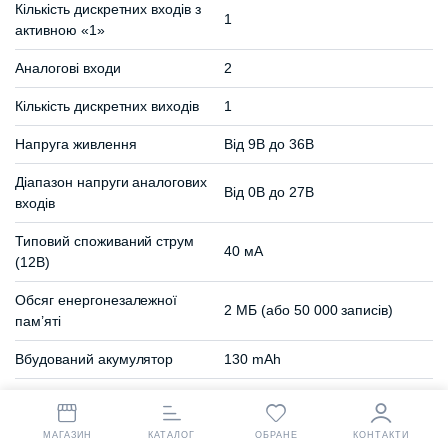
Кількість дискретних входів з
1
активною «1»
Аналогові входи
2
Кількість дискретних виходів
1
Напруга живлення
Від 9В до 36В
Діапазон напруги аналогових
Від 0В до 27В
входів
Типовий споживаний струм
40 мА
(12В)
Обсяг енергонезалежної
2 МБ (або 50 000 записів)
пам’яті
Вбудований акумулятор
130 mAh
Робоча температура
Від -30°С до +80°С
Розміри
77х96х14 мм
МАГАЗИН
КАТАЛОГ
ОБРАНЕ
КОНТАКТИ