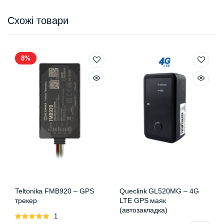
Схожі товари
8%
Teltonika FMB920 – GPS
Queclink GL520MG – 4G
трекер
LTE GPS маяк
(автозакладка)
Оцінено
1