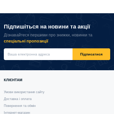
3750 ₴.
3360 ₴.
Підпишіться на новини та акції
Дізнавайтеся першими про знижки, новинки та
спеціальні пропозиції
Підписатися
КЛІЄНТАМ
Умови використання сайту
Доставка і оплата
Повернення та обмін
Інтернет-магазин