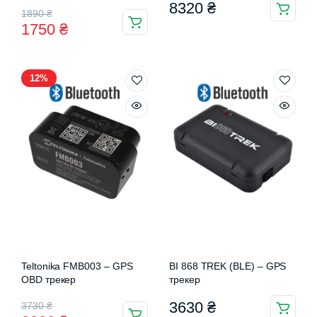
в
5.00
з 5
8320
₴
Оригінальна
Поточна
1890
₴
1750
₴
ціна:
ціна:
1890 ₴.
1750 ₴.
12%
Teltonika FMB003 – GPS
BI 868 TREK (BLE) – GPS
OBD трекер
трекер
Оригінальна
Поточна
3630
₴
3730
₴