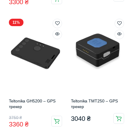
3300
₴
ціна:
ціна:
3730 ₴.
3300 ₴.
11%
Teltonika GH5200 – GPS
Teltonika TMT250 – GPS
трекер
трекер
Оригінальна
Поточна
3040
₴
3750
₴
3360
₴
ціна:
ціна: