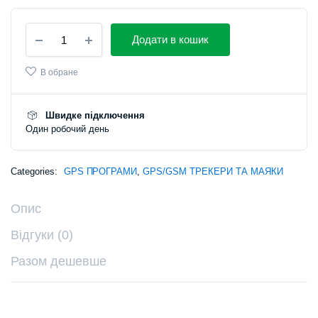
Wialon
Додати в кошик
«Старт»
—
тариф
В обране
на
12
місяців
Швидке підключення
quantity
Один робочий день
Categories:
GPS ПРОГРАМИ
,
GPS/GSM ТРЕКЕРИ ТА МАЯКИ
Опис
Відгуки (0)
Разом дешевше