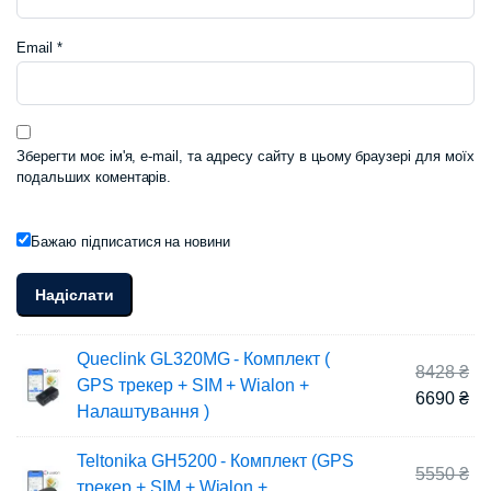
Email
*
Зберегти моє ім'я, e-mail, та адресу сайту в цьому браузері для моїх
подальших коментарів.
Бажаю підписатися на новини
Queclink GL320MG - Комплект (
Ор
8428
₴
GPS трекер + SIM + Wialon +
цін
По
6690
₴
Налаштування )
84
цін
66
Teltonika GH5200 - Комплект (GPS
Ор
5550
₴
трекер + SIM + Wialon +