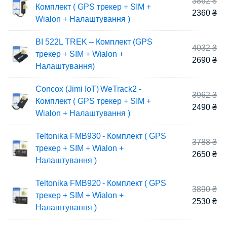
Ор
3862
₴
Комплект ( GPS трекер + SIM +
цін
По
2360
₴
Wialon + Налаштування )
38
цін
23
BI 522L TREK – Комплект (GPS
Ор
4032
₴
трекер + SIM + Wialon +
цін
По
2690
₴
Налаштування)
40
цін
26
Concox (Jimi IoT) WeTrack2 -
Ор
3962
₴
Комплект ( GPS трекер + SIM +
цін
По
2490
₴
Wialon + Налаштування )
39
цін
24
Teltonika FMB930 - Комплект ( GPS
Ор
3788
₴
трекер + SIM + Wialon +
цін
По
2650
₴
Налаштування )
37
цін
26
Teltonika FMB920 - Комплект ( GPS
Ор
3890
₴
трекер + SIM + Wialon +
цін
По
2530
₴
Налаштування )
38
цін
25