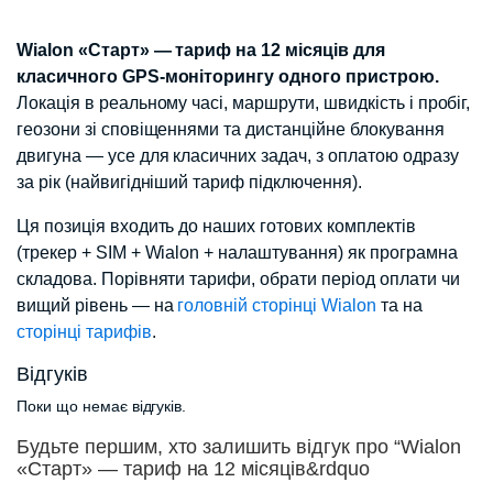
Wialon «Старт» — тариф на 12 місяців для
класичного GPS-моніторингу одного пристрою.
Локація в реальному часі, маршрути, швидкість і пробіг,
геозони зі сповіщеннями та дистанційне блокування
двигуна — усе для класичних задач, з оплатою одразу
за рік (найвигідніший тариф підключення).
Ця позиція входить до наших готових комплектів
(трекер + SIM + Wialon + налаштування) як програмна
складова. Порівняти тарифи, обрати період оплати чи
вищий рівень — на
головній сторінці Wialon
та на
сторінці тарифів
.
Відгуків
Поки що немає відгуків.
Будьте першим, хто залишить відгук про “Wialon
«Старт» — тариф на 12 місяців&rdquo