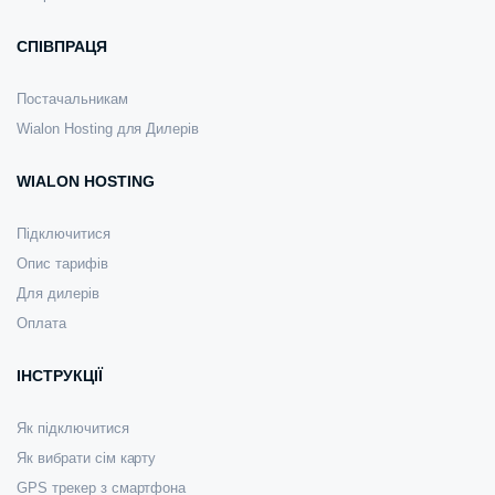
СПІВПРАЦЯ
Постачальникам
Wialon Hosting для Дилерів
WIALON HOSTING
Підключитися
Опис тарифів
Для дилерів
Оплата
ІНСТРУКЦІЇ
Як підключитися
Як вибрати сім карту
GPS трекер з смартфона