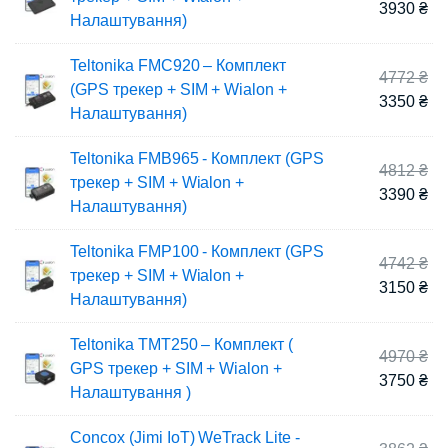
цін
По
3930
₴
Налаштування)
55
цін
39
Teltonika FMC920 – Комплект
Ор
4772
₴
(GPS трекер + SIM + Wialon +
цін
По
3350
₴
Налаштування)
47
цін
33
Teltonika FMB965 - Комплект (GPS
Ор
4812
₴
трекер + SIM + Wialon +
цін
По
3390
₴
Налаштування)
48
цін
33
Teltonika FMP100 - Комплект (GPS
Ор
4742
₴
трекер + SIM + Wialon +
цін
По
3150
₴
Налаштування)
47
цін
31
Teltonika TMT250 – Комплект (
Ор
4970
₴
GPS трекер + SIM + Wialon +
цін
По
3750
₴
Налаштування )
49
цін
37
Concox (Jimi IoT) WeTrack Lite -