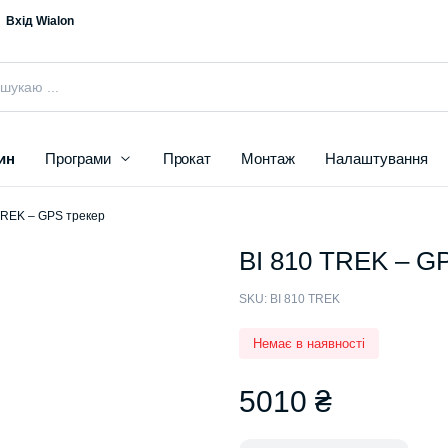
Вхід Wialon
ин
Програми
Прокат
Монтаж
Налаштування
TREK – GPS трекер
BI 810 TREK – G
SKU:
BI 810 TREK
Немає в наявності
5010
₴