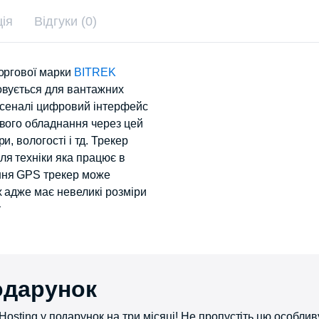
ія
Відгуки (0)
торгової марки
BITREK
овується для вантажних
арсеналі цифровий інтерфейс
ового обладнання через цей
, вологості і тд. Трекер
я техніки яка працює в
ння GPS трекер може
 адже має невеликі розміри
т
одарунок
osting у подарунок на три місяці! ​Не пропустіть цю особлив