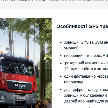
Особливості GPS тре
зовнішні GPS та GSM ан
умовах)
цифровий інтерфейс RS 
резервний елемент живл
12 годин роботи в авто
один дистанційно керов
наприклад
два цифрові та один ан
зовнішнім обладнанням а
дверей або навіть для ре