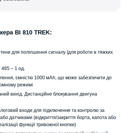
кера BI 810 TREK:
тени для поліпшення сигналу (для роботи в тяжких
485 – 1 од.
ення, ємністю 1000 мАh, що може забезпечити до
номному режимі
аний вихід. Дистанційне блокування двигуна
алоговий входи для підключення та контролю за
бо датчиками (відкриття/закриття борта, капота або
алізації функції тривожної кнопки)