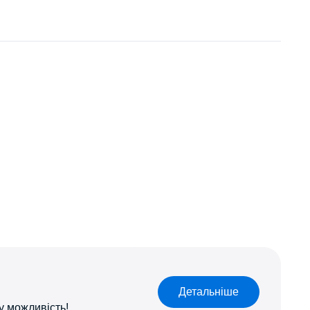
Детальніше
у можливість!​