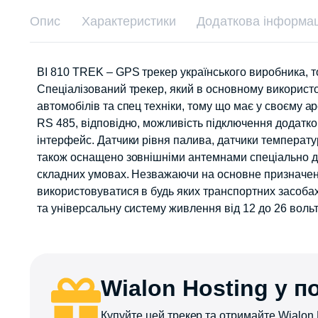
Опис
Характеристики
Додаткова інформац
BI 810 TREK – GPS трекер українського виробника, 
Спеціалізований трекер, який в основному використ
автомобілів та спец техніки, тому що має у своєму 
RS 485, відповідно, можливість підключення додатк
інтерфейс. Датчики рівня палива, датчики температури
також оснащено зовнішніми антемнами спеціально дл
складних умовах. Незважаючи на основне призначе
використовуватися в будь яких транспортних засобах
та універсальну систему живлення від 12 до 26 воль
Wialon Hosting у п
Купуйте цей трекер та отримайте Wialon H