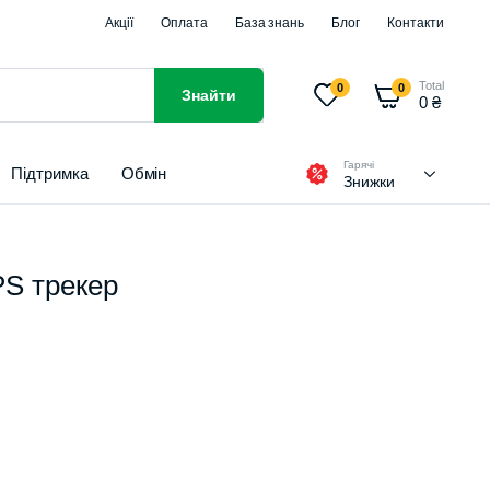
Акції
Оплата
База знань
Блог
Контакти
Total
0
0
Знайти
0
₴
Гарячі
Підтримка
Обмін
Знижки
PS трекер