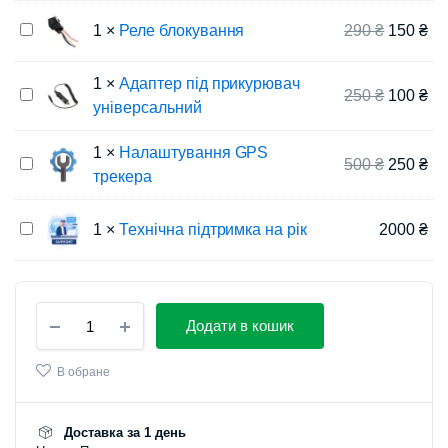
Kyivstar
для
Реле
1
×
Реле блокування
290
₴
150
₴
gps
блокування
трекера
1
×
Адаптер під прикурювач
Адаптер
250
₴
100
₴
універсальний
під
прикурювач
універсальний
1
×
Налаштування GPS
Налаштування
500
₴
250
₴
трекера
GPS
трекера
Технічна
1
×
Технічна підтримка на рік
2000
₴
підтримка
на
рік
Додати в кошик
В обране
Доставка за 1 день