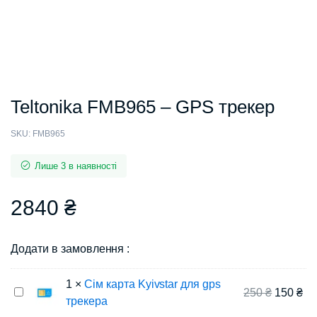
Teltonika FMB965 – GPS трекер
SKU:
FMB965
Лише 3 в наявності
2840
₴
Додати в замовлення :
1
×
Cім карта Kyivstar для gps
Cім
250
₴
150
₴
трекера
карта