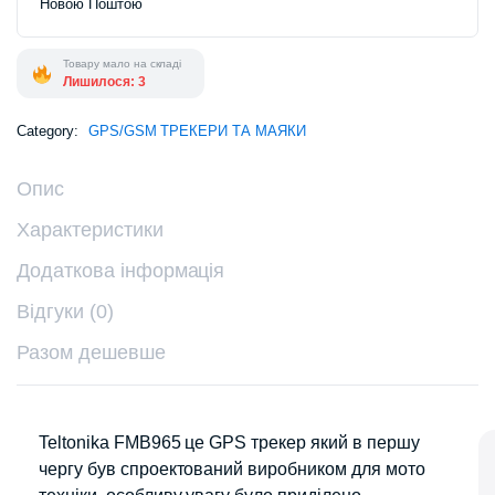
Новою Поштою
Товару мало на складі
Лишилося: 3
Category:
GPS/GSM ТРЕКЕРИ ТА МАЯКИ
Опис
Характеристики
Додаткова інформація
Відгуки (0)
Разом дешевше
Teltonika FMB965 це GPS трекер який в першу
чергу був спроектований виробником для мото