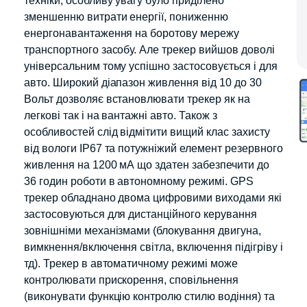
техніки, особливу увагу було приділено
зменшенню витрати енергії, пониженню
енергонавантаження на боротову мережу
транспортного засобу. Але трекер вийшов доволі
універсальним тому успішно застосовується і для
авто. Широкий діапазон живлення від 10 до 30
Вольт дозволяє встановлювати трекер як на
легкові так і на вантажні авто. Також з
особливостей слід відмітити вищий клас захисту
від вологи IP67 та потужніжий елемент резервного
живлення на 1200 мА що здатен забезпечити до
36 годин роботи в автономному режимі. GPS
трекер обладнано двома цифровими виходами які
застосовуються для дистанційного керування
зовнішніми механізмами (блокування двигуна,
вимкнення/включення світла, включення підігріву і
тд). Трекер в автоматичному режимі може
контролювати прискорення, сповільнення
(виконувати функцію контролю стилю водіння) та