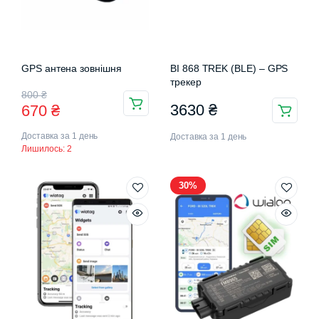
GPS антена зовнішня
BI 868 TREK (BLE) – GPS
трекер
Оригінальна
Поточна
800
₴
3630
₴
670
₴
ціна:
ціна:
Доставка за 1 день
Доставка за 1 день
800 ₴.
670 ₴.
Лишилось: 2
30%