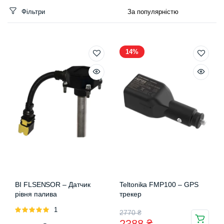
Фільтри
імальна
більша
а
а
14%
BI FLSENSOR – Датчик
Teltonika FMP100 – GPS
рівня палива
трекер
Оцінено
1
Оригінальна
Поточна
2770
₴
в
5.00
з 5
2388
₴