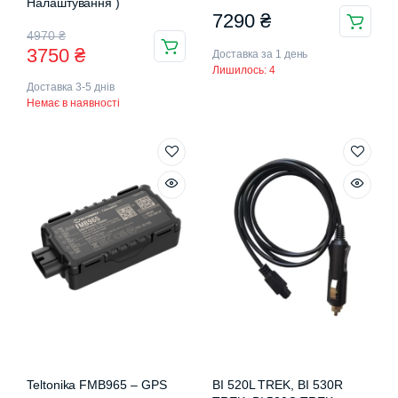
Налаштування )
7290
₴
Оригінальна
Поточна
4970
₴
3750
₴
Доставка за 1 день
ціна:
ціна:
Лишилось: 4
Доставка 3-5 днів
4970 ₴.
3750 ₴.
Немає в наявності
Teltonika FMB965 – GPS
BI 520L TREK, BI 530R