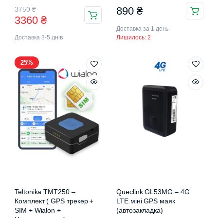
Оригінальна
Поточна
890
₴
3750
₴
3360
₴
ціна:
ціна:
Доставка за 1 день
Доставка 3-5 днів
Лишилось: 2
3750 ₴.
3360 ₴.
25%
Teltonika TMT250 –
Queclink GL53MG – 4G
Комплект ( GPS трекер +
LTE міні GPS маяк
SIM + Wialon +
(автозакладка)