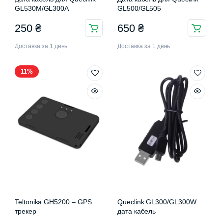
GL530M/GL300A
GL500/GL505
250
₴
650
₴
Доставка за 1 день
Доставка за 1 день
11%
Teltonika GH5200 – GPS
Queclink GL300/GL300W
трекер
дата кабель