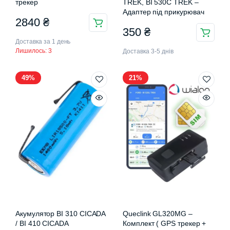
трекер
TREK, BI 530C TREK –
Адаптер під прикурювач
2840
₴
350
₴
Доставка за 1 день
Лишилось: 3
Доставка 3-5 днів
49%
21%
Акумулятор BI 310 CICADA
Queclink GL320MG –
/ BI 410 CICADA
Комплект ( GPS трекер +