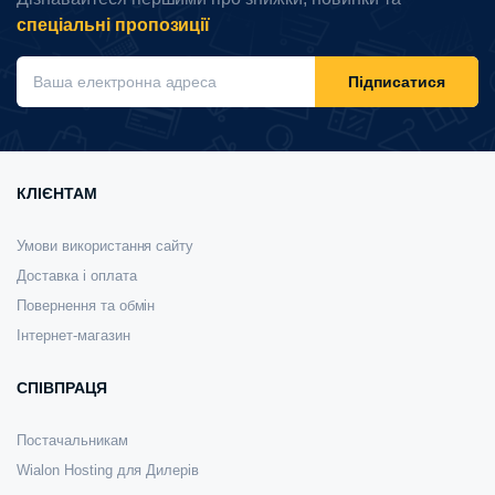
спеціальні пропозиції
Підписатися
КЛІЄНТАМ
Умови використання сайту
Доставка і оплата
Повернення та обмін
Інтернет-магазин
СПІВПРАЦЯ
Постачальникам
Wialon Hosting для Дилерів