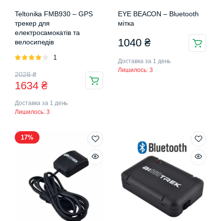
Teltonika FMB930 – GPS
EYE BEACON – Bluetooth
трекер для
мітка
електросамокатів та
1040
₴
велосипедів
Оцінено
1
Доставка за 1 день
в
4.00
з
Лишилось: 3
Оригінальна
Поточна
2028
₴
5
1634
₴
ціна:
ціна:
Доставка за 1 день
2028 ₴.
1634 ₴.
Лишилось: 3
17%