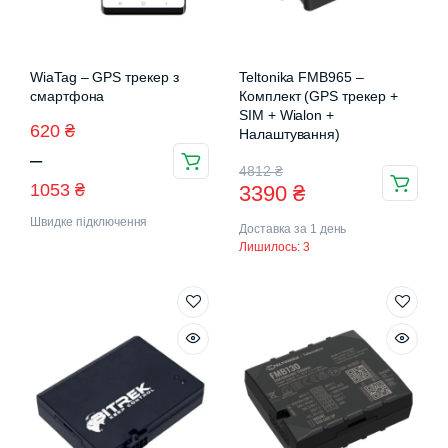
WiaTag – GPS трекер з
Teltonika FMB965 –
смартфона
Комплект (GPS трекер +
SIM + Wialon +
Діапазон
620
₴
Налаштування)
–
цін:
Оригінальна
Поточна
4812
₴
1053
₴
3390
₴
від
ціна:
ціна:
Швидке підключення
620 ₴
Доставка за 1 день
4812 ₴.
3390 ₴.
Лишилось: 3
до
1053 ₴