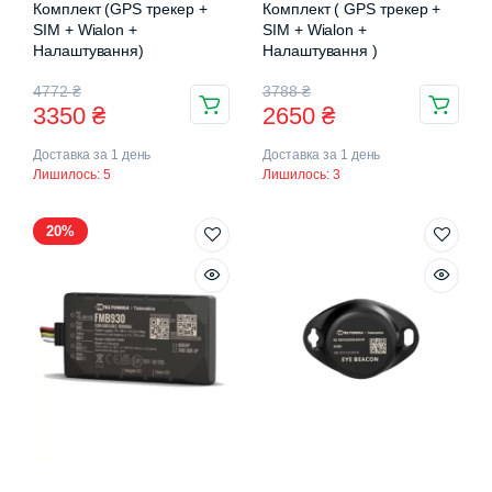
Комплект (GPS трекер +
Комплект ( GPS трекер +
SIM + Wialon +
SIM + Wialon +
Налаштування)
Налаштування )
Оригінальна
Поточна
Оригінальна
Поточна
4772
₴
3788
₴
3350
₴
2650
₴
ціна:
ціна:
ціна:
ціна:
Доставка за 1 день
Доставка за 1 день
4772 ₴.
3350 ₴.
3788 ₴.
2650 ₴.
Лишилось: 5
Лишилось: 3
20%