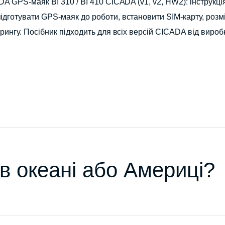
A GPS-маяк BI 310 / BI 410 CICADA (v1, v2, HW2): інструкці
ідготувати GPS-маяк до роботи, встановити SIM-карту, розм
орингу. Посібник підходить для всіх версій CICADA від вироб
в океані або Америці?