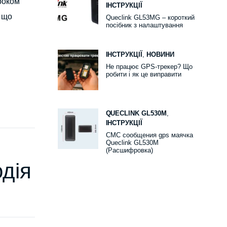
роком
ІНСТРУКЦІЇ
 що
Queclink GL53MG – короткий
посібник з налаштування
ІНСТРУКЦІЇ
,
НОВИНИ
Не працює GPS-трекер? Що
робити і як це виправити
QUECLINK GL530M
,
ІНСТРУКЦІЇ
СМС сообщения gps маячка
Queclink GL530M
(Расшифровка)
дія