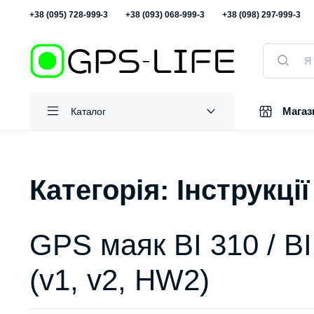
+38 (095) 728-999-3
+38 (093) 068-999-3
+38 (098) 297-999-3
Пошук
товарів
Магаз
Каталог
Категорія:
Інструкції
GPS маяк BI 310 / B
(v1, v2, HW2)