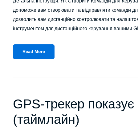
Детальна Інструкція: Як Створити Команди для Керува
допоможе вам створювати та відправляти команди для
дозволить вам дистанційно контролювати та налаштову
інструментом для дистанційного керування вашими 
Read More
GPS-трекер показує 
(таймлайн)