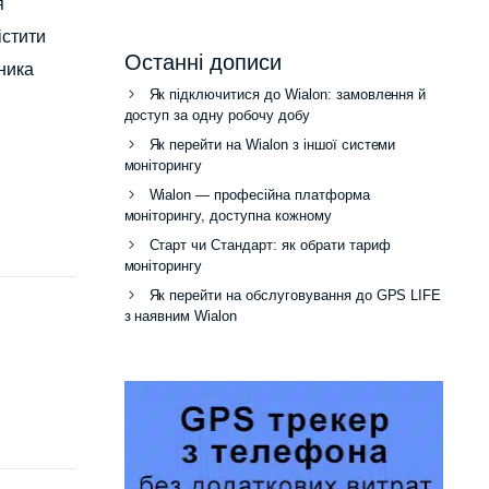
я
істити
Останні дописи
ника
Як підключитися до Wialon: замовлення й
доступ за одну робочу добу
Як перейти на Wialon з іншої системи
моніторингу
Wialon — професійна платформа
моніторингу, доступна кожному
Старт чи Стандарт: як обрати тариф
моніторингу
Як перейти на обслуговування до GPS LIFE
з наявним Wialon