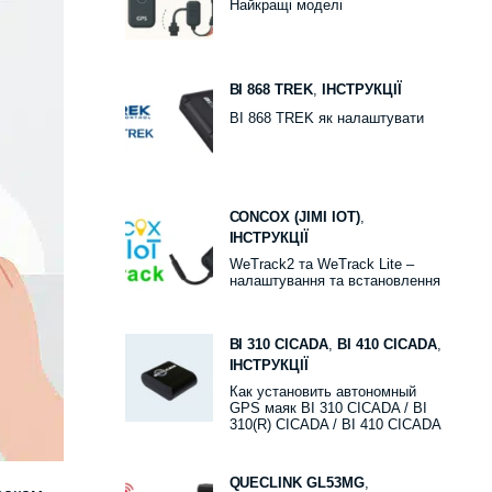
Найкращі моделі
BI 868 TREK
,
ІНСТРУКЦІЇ
BI 868 TREK як налаштувати
CONCOX (JIMI IOT)
,
ІНСТРУКЦІЇ
WeTrack2 та WeTrack Lite –
налаштування та встановлення
BI 310 CICADA
,
BI 410 CICADA
,
ІНСТРУКЦІЇ
Как установить автономный
GPS маяк BI 310 CICADA / BI
310(R) CICADA / BI 410 CICADA
QUECLINK GL53MG
,