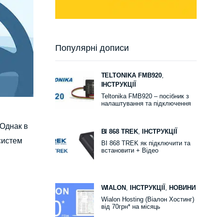
Популярні дописи
TELTONIKA FMB920
,
ІНСТРУКЦІЇ
Teltonika FMB920 – посібник з
налаштування та підключення
 Однак в
BI 868 TREK
,
ІНСТРУКЦІЇ
систем
BI 868 TREK як підключити та
встановити + Відео
WIALON
,
ІНСТРУКЦІЇ
,
НОВИНИ
Wialon Hosting (Віалон Хостинг)
від 70грн* на місяць