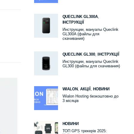
QUECLINK GL300A
,
ІНСТРУКЦІЇ
Инструкции, мануалы Queclink
GL300A (файлы для
скачивания)
QUECLINK GL300
,
ІНСТРУКЦІЇ
Инструкции, мануалы Queclink
GL300 (файлы для скачивания)
WIALON
,
АКЦІЇ
,
НОВИНИ
Wialon Hosting безкоштовно до
3 місяців
НОВИНИ
ТОП GPS трекерів 2025: