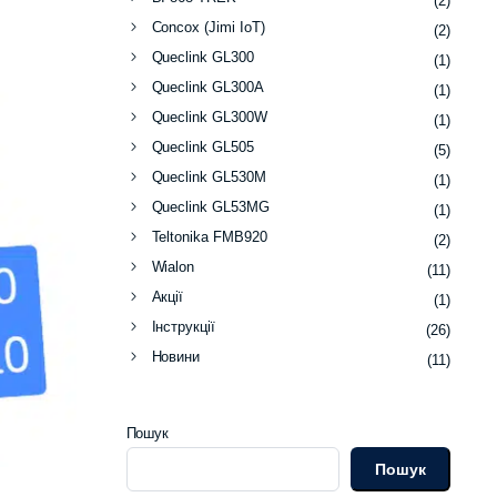
(2)
Concox (Jimi IoT)
(2)
Queclink GL300
(1)
Queclink GL300A
(1)
Queclink GL300W
(1)
Queclink GL505
(5)
Queclink GL530M
(1)
Queclink GL53MG
(1)
Teltonika FMB920
(2)
Wialon
(11)
Акції
(1)
Інструкції
(26)
Новини
(11)
Пошук
Пошук