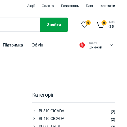
Акції
Оплата
База знань
Блог
Контакти
Total
0
0
Знайти
0
₴
Гарячі
Підтримка
Обмін
Знижки
Категорії
BI 310 CICADA
(2)
BI 410 CICADA
(2)
BI 868 TREK