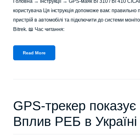
Головна → Інструкції → GPS-маяк BI 310 / BI 410 CICAD
користувача Ця інструкція допоможе вам: правильно п
пристрій в автомобілі та підключити до системи моніт
Bitrek. 📖 Час читання:
Read More
GPS-трекер показує 
Вплив РЕБ в Україні