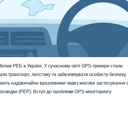
плив РЕБ в Україні. У сучасному світі GPS-трекери стали
и транспорт, логістику та забезпечувати особисту безпеку.
 стають надзвичайно вразливими через масове застосування 
 розвідки (РЕР). Вступ до проблеми GPS-моніторингу