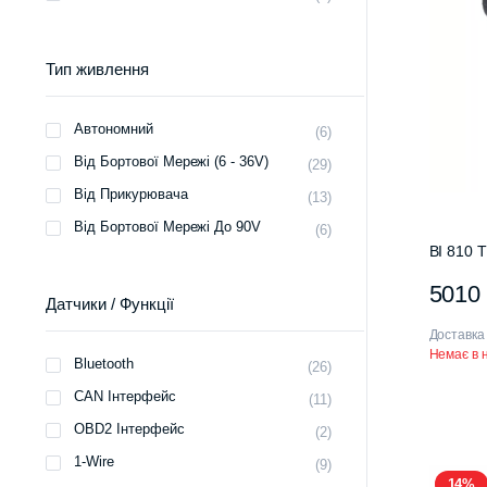
Тип живлення
Автономний
(6)
Від Бортової Мережі (6 - 36V)
(29)
Від Прикурювача
(13)
Від Бортової Мережі До 90V
(6)
BI 810 
501
Датчики / Функції
Доставка
Немає в 
Bluetooth
(26)
CAN Інтерфейс
(11)
OBD2 Інтерфейс
(2)
1-Wire
(9)
14%