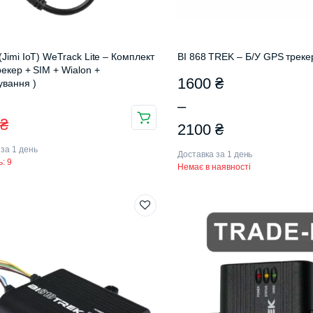
Jimi IoT) WeTrack Lite – Комплект
BI 868 TREK – Б/У GPS треке
рекер + SIM + Wialon +
Діапазон
1600
₴
вання )
цін:
–
інальна
чна
Цей
0
₴
від
2100
₴
товар
має
1600 ₴
 за 1 день
₴.
₴.
Доставка за 1 день
: 9
кілька
Немає в наявності
до
варіантів.
2100 ₴
Параметри
можна
вибрати
на
сторінці
товару