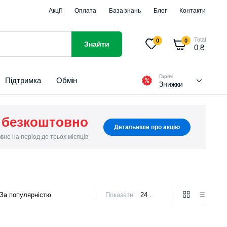
Акції
Оплата
База знань
Блог
Контакти
Total
0
0
Знайти
0
₴
Гарячі
Підтримка
Обмін
Знижки
безкоштовно
Детальніше про акцію
но на період до трьох місяців
Показати: