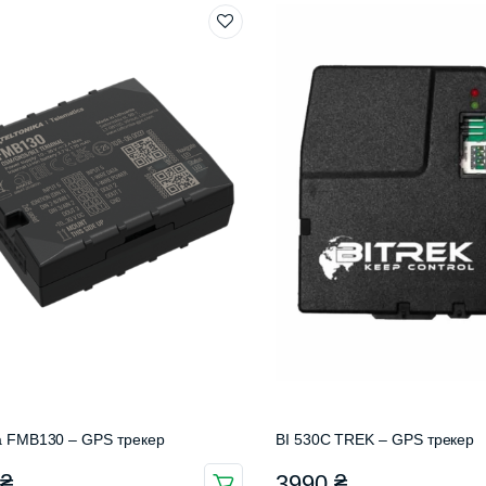
ka FMB130 – GPS трекер
BI 530C TREK – GPS трекер
0
₴
3990
₴