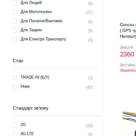
Для Людей
(6)
Для Мототехніки
(27)
Для Посилок/вантажів
(6)
Concox (
Для Тварин
( GPS т
(6)
Налашту
Для Електро Транспорту
(6)
Ориг
Пото
3862
₴
236
ціна:
ціна:
Стан
Доставка
3862 
2360 
Лишилось
TRADE-IN (Б/У)
(3)
Нове
(40)
Стандарт зв’язку
2G
(19)
4G LTE
(6)