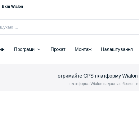
Вхід Wialon
ин
Програми
Прокат
Монтаж
Налаштування
отримайте GPS платформу Wialon
платформа Wialon надається безкоштов