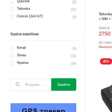
Queclink
(2)
Teltonika
(21)
Teltoni
Concox (Jimi IoT)
(4)
+ SIM +
Ориг
Пото
3890
₴
275
Країна виробник
ціна:
ціна:
Доставка
3890 
2750 
Лишилось
Китай
(6)
Литва
(21)
26%
Україна
(16)
Пошук
товарів
Знайти