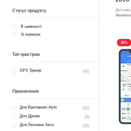
Доставка
Статус продукту
Лишилось
В наявності
Зі знижкою
39%
Тип пристрою
GPS Трекер
(43)
Призначення
Для Вантажних Авто
(41)
Для Дронів
(6)
Для Легкових Авто
(38)