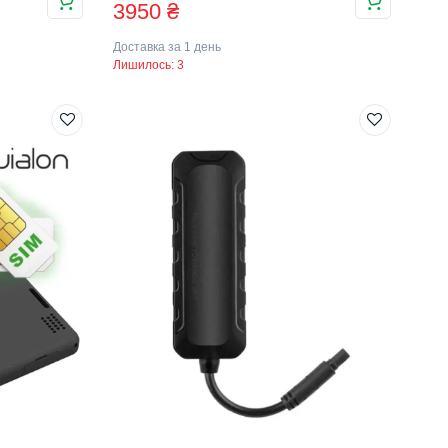
3950
₴
ціна:
ціна:
Доставка за 1 день
5490 ₴.
3950 ₴.
Лишилось: 3