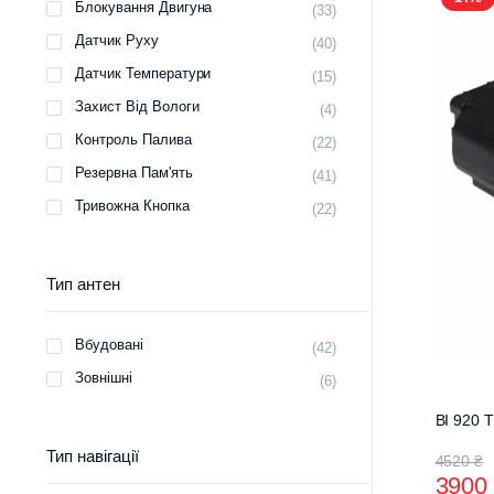
Блокування Двигуна
(33)
Датчик Руху
(40)
Датчик Температури
(15)
Захист Від Вологи
(4)
Контроль Палива
(22)
Резервна Пам'ять
(41)
Тривожна Кнопка
(22)
Тип антен
Вбудовані
(42)
Зовнішні
(6)
BI 920 
Тип навігації
Ориг
Пото
4520
₴
390