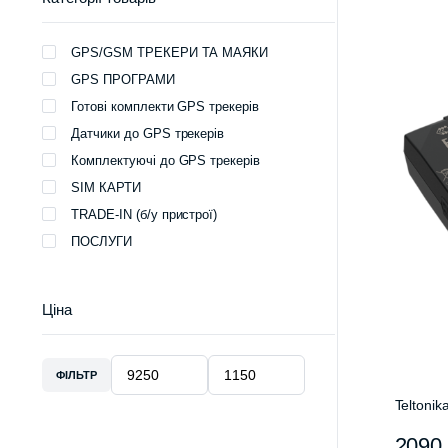
GPS/GSM ТРЕКЕРИ ТА МАЯКИ
GPS ПРОГРАМИ
Готові комплекти GPS трекерів
Датчики до GPS трекерів
Комплектуючі до GPS трекерів
SIM КАРТИ
TRADE-IN (б/у пристрої)
ПОСЛУГИ
Ціна
ФІЛЬТР
Мінімальна
Найбільша
ціна
ціна
Teltoni
209