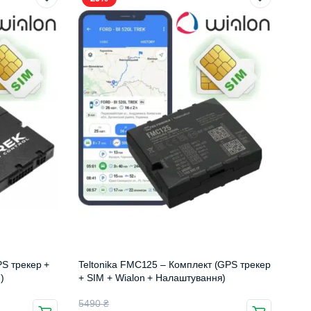
S трекер +
Teltonika FMC125 – Комплект (GPS трекер
)
+ SIM + Wialon + Налаштування)
Оригінальна
Поточна
5490
₴