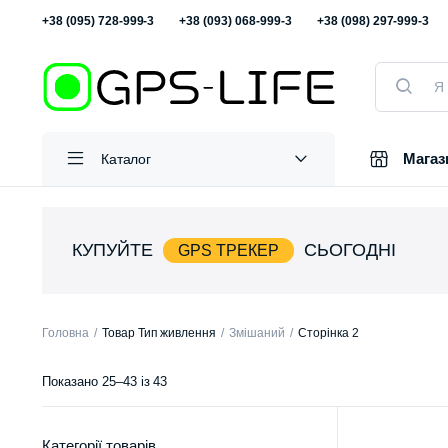
+38 (095) 728-999-3
+38 (093) 068-999-3
+38 (098) 297-999-3
Пошук
товарів
Магаз
Каталог
КУПУЙТЕ
СЬОГОДНІ
GPS ТРЕКЕР
Головна
Товар Тип живлення
Змішаний
Сторінка 2
Відсортовано
Показано 25–43 із 43
за
популярністю
Категорії товарів