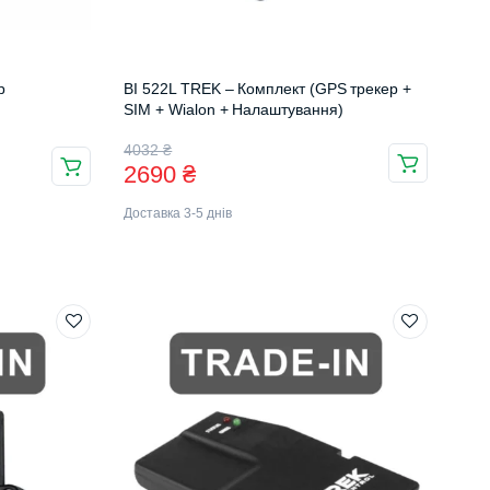
р
BI 522L TREK – Комплект (GPS трекер +
SIM + Wialon + Налаштування)
Оригінальна
Поточна
4032
₴
2690
₴
ціна:
ціна:
Доставка 3-5 днів
4032 ₴.
2690 ₴.