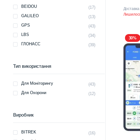
ціна:
ціна:
BEIDOU
(17)
Доставка
4520 
3900 
Лишилось
GALILEO
(13)
GPS
(43)
LBS
(34)
30%
ГЛОНАСС
(39)
Тип використання
Для Моніторингу
(43)
Для Охорони
(12)
Виробник
BITREK
(16)