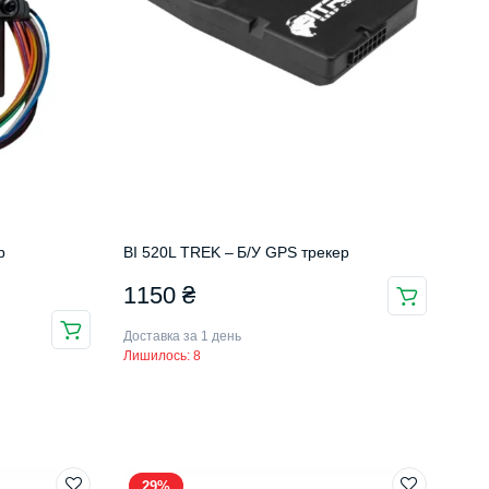
р
BI 520L TREK – Б/У GPS трекер
1150
₴
Доставка за 1 день
Лишилось: 8
29%