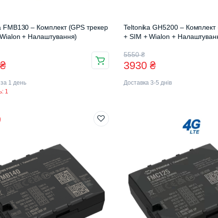
ka FMB130 – Комплект (GPS трекер
Teltonika GH5200 – Комплект
 Wialon + Налаштування)
+ SIM + Wialon + Налаштуван
інальна
чна
Оригінальна
Поточна
5550
₴
0
₴
3930
₴
ціна:
ціна:
 за 1 день
Доставка 3-5 днів
₴.
₴.
5550 ₴.
3930 ₴.
: 1