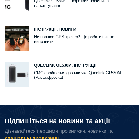
Queclink GL53MG – короткий посібник з
налаштування
ІНСТРУКЦІЇ
,
НОВИНИ
Не працює GPS-трекер? Що робити і як це
виправити
QUECLINK GL530M
,
ІНСТРУКЦІЇ
СМС сообщения gps маячка Queclink GL530M
(Расшифровка)
Підпишіться на новини та акції
Дізнавайтеся першими про знижки, новинки та
спеціальні пропозиції