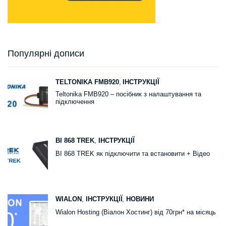
Популярні дописи
TELTONIKA FMB920
,
ІНСТРУКЦІЇ
Teltonika FMB920 – посібник з налаштування та
підключення
BI 868 TREK
,
ІНСТРУКЦІЇ
BI 868 TREK як підключити та встановити + Відео
WIALON
,
ІНСТРУКЦІЇ
,
НОВИНИ
Wialon Hosting (Віалон Хостинг) від 70грн* на місяць