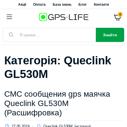
Акції
Оплата
База знань
Блог
Контакти
0
Пошук
товарів
Знайти
Категорія:
Queclink
GL530M
СМС сообщения gps маячка
Queclink GL530M
(Расшифровка)
27.05.2019
Queclink GL530M
,
Інструкції