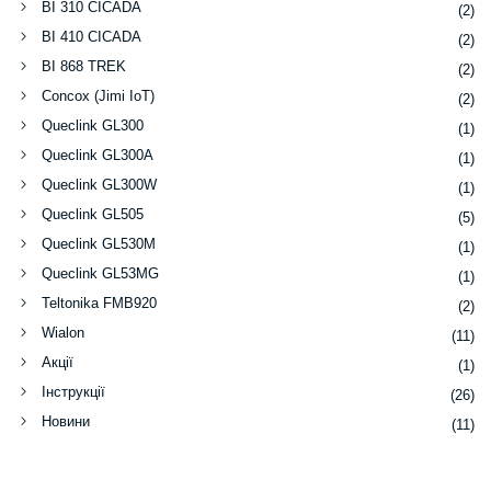
BI 310 CICADA
(2)
BI 410 CICADA
(2)
BI 868 TREK
(2)
Concox (Jimi IoT)
(2)
Queclink GL300
(1)
Queclink GL300A
(1)
Queclink GL300W
(1)
Queclink GL505
(5)
Queclink GL530M
(1)
Queclink GL53MG
(1)
Teltonika FMB920
(2)
Wialon
(11)
Акції
(1)
Інструкції
(26)
Новини
(11)