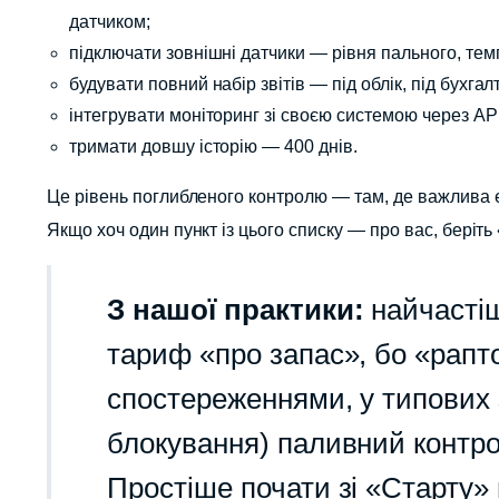
датчиком;
підключати зовнішні датчики — рівня пального, тем
будувати повний набір звітів — під облік, під бухгал
інтегрувати моніторинг зі своєю системою через API
тримати довшу історію — 400 днів.
Це рівень поглибленого контролю — там, де важлива е
Якщо хоч один пункт із цього списку — про вас, беріт
З нашої практики:
найчастіш
тариф «про запас», бо «рап
спостереженнями, у типових з
блокування) паливний контро
Простіше почати зі «Старту» 