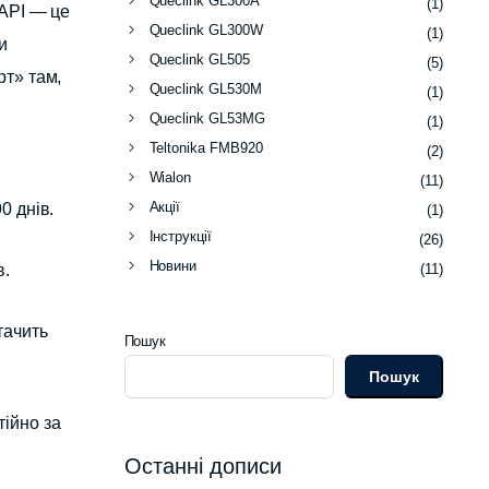
Queclink GL300A
(1)
 API — це
Queclink GL300W
(1)
и
Queclink GL505
(5)
рт» там,
Queclink GL530M
(1)
Queclink GL53MG
(1)
Teltonika FMB920
(2)
Wialon
(11)
Акції
0 днів.
(1)
Інструкції
(26)
Новини
в.
(11)
тачить
Пошук
Пошук
ійно за
Останні дописи