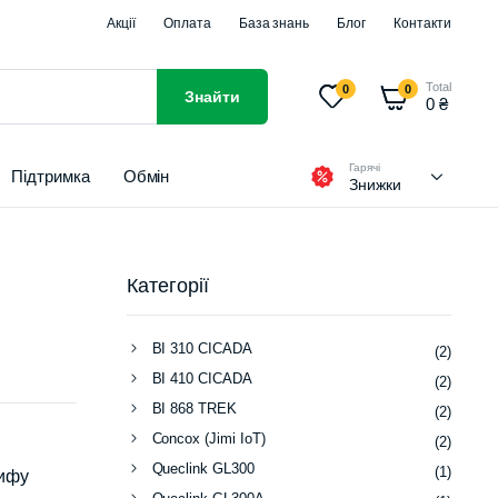
Акції
Оплата
База знань
Блог
Контакти
Total
0
0
Знайти
0
₴
Гарячі
Підтримка
Обмін
Знижки
Категорії
BI 310 CICADA
(2)
BI 410 CICADA
(2)
BI 868 TREK
(2)
Concox (Jimi IoT)
(2)
Queclink GL300
(1)
рифу