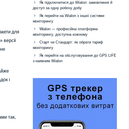
Як підключитися до Wialon: замовлення й
доступ за одну робочу добу
Як перейти на Wialon з іншої системи
моніторингу
Wialon — професійна платформа
акети для
моніторингу, доступна кожному
» версії
Старт чи Стандарт: як обрати тариф
моніторингу
 не
Як перейти на обслуговування до GPS LIFE
з наявним Wialon
айже
док і
ми так,