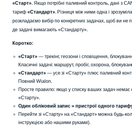
«Старт»
. Якщо потрібні паливний контроль, дані з CA
тариф
«Стандарт»
. Різниця між ними одна і зрозумі
розкладаємо вибір по конкретних задачах, щоб ви не п
де задачі вимагають «Стандарту».
Коротко:
«Старт»
— трекінг, геозони і сповіщення, блокування
Класичні задачі: маршрут, пробіг, охорона, блокуван
«Стандарт»
— усе зі «Старту» плюс паливний контрол
Повний Wialon.
Просте правило: якщо у списку ваших задач немає 
«Старту».
Один обліковий запис = пристрої одного тарифу
Перейти зі «Старту» на «Стандарт» можна будь-кол
інструкцією або нашими руками).