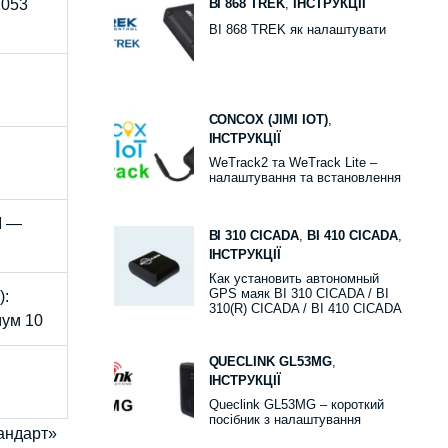
 1053
BI 868 TREK
,
ІНСТРУКЦІЇ
BI 868 TREK як налаштувати
CONCOX (JIMI IOT)
,
ІНСТРУКЦІЇ
WeTrack2 та WeTrack Lite –
налаштування та встановлення
I —
BI 310 CICADA
,
BI 410 CICADA
,
ІНСТРУКЦІЇ
Как установить автономный
GPS маяк BI 310 CICADA / BI
):
310(R) CICADA / BI 410 CICADA
мум 10
QUECLINK GL53MG
,
ІНСТРУКЦІЇ
Queclink GL53MG – короткий
посібник з налаштування
тандарт»