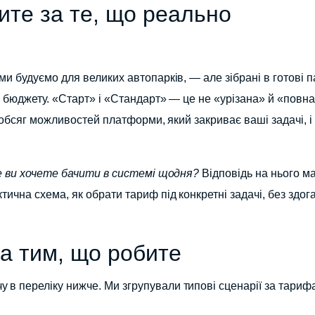
ите за те, що реально
ми будуємо для великих автопарків, — але зібрані в готові п
о бюджету. «Старт» і «Стандарт» — це не «урізана» й «повна
й обсяг можливостей платформи, який закриває ваші задачі, і
 ви хочете бачити в системі щодня?
Відповідь на нього м
ична схема, як обрати тариф під конкретні задачі, без здога
а тим, що робите
в переліку нижче. Ми згрупували типові сценарії за тарифа