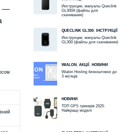
Инструкции, мануалы Queclink
х —
GL300A (файлы для
скачивания)
а
QUECLINK GL300
,
ІНСТРУКЦІЇ
Инструкции, мануалы Queclink
GL300 (файлы для скачивания)
WIALON
,
АКЦІЇ
,
НОВИНИ
урсом
Wialon Hosting безкоштовно до
3 місяців
НОВИНИ
ТОП GPS трекерів 2025:
Найкращі моделі
овний