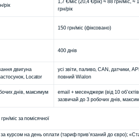
1,7 €/міс (20,4 €/рік) ≈ 88 грн/міс, ≈
н/рік
грн/рік
150 грн/міс (фіксовано)
400 днів
ування двигуна
усі звіти, паливо, CAN, датчики, AP
астосунок, Locator
повний Wialon
обочих днів, максимум
email + месенджери (від 10 об’єктів
зазвичай до 3 робочих днів, макси
0 грн/міс за помісячної
 за курсом на день оплати (тариф прив’язаний до євро); «С