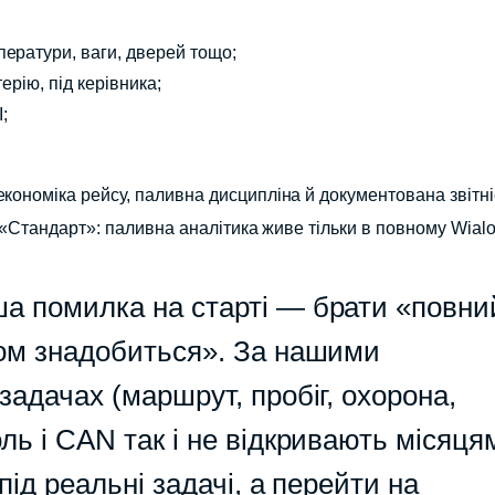
ператури, ваги, дверей тощо;
терію, під керівника;
;
кономіка рейсу, паливна дисципліна й документована звітні
ь «Стандарт»: паливна аналітика живе тільки в повному Wialo
а помилка на старті — брати «повни
том знадобиться». За нашими
адачах (маршрут, пробіг, охорона,
ль і CAN так і не відкривають місяця
під реальні задачі, а перейти на