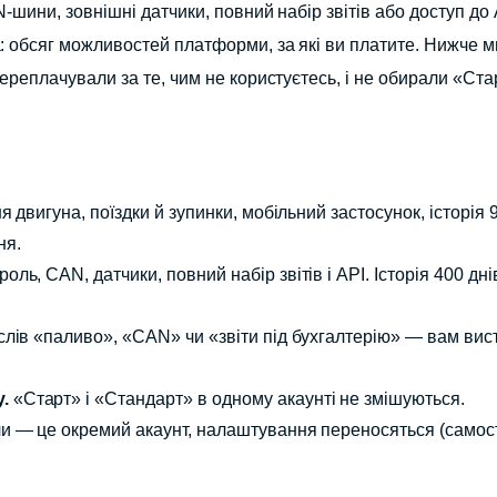
N-шини, зовнішні датчики, повний набір звітів або доступ до
ла: обсяг можливостей платформи, за які ви платите. Нижче м
ереплачували за те, чим не користуєтесь, і не обирали «Ста
 двигуна, поїздки й зупинки, мобільний застосунок, історія 9
ня.
ь, CAN, датчики, повний набір звітів і API. Історія 400 дні
слів «паливо», «CAN» чи «звіти під бухгалтерію» — вам вис
.
«Старт» і «Стандарт» в одному акаунті не змішуються.
и — це окремий акаунт, налаштування переносяться (самост