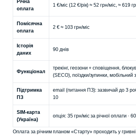
Річна
1 €/міс (12 €/рік) ≈ 52 грн/міс, ≈ 619 гр
оплата
Помісячна
2 € ≈ 103 грн/міс
оплата
Історія
90 днів
даних
трекінг, геозони + сповіщення, блок
Функціонал
(SECO), поїздки/зупинки, мобільний з
Підтримка
email (питання ПЗ): зазвичай до 3 р
ПЗ
10
SIM-карта
опція: 35 грн/міс за річної оплати · 6
(Україна)
Оплата за річним планом «Старту» проходить у гривні