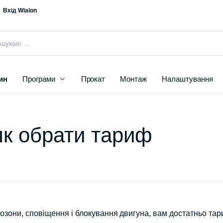
Вхід Wialon
ин
Програми
Прокат
Монтаж
Налаштування
як обрати тариф
еозони, сповіщення і блокування двигуна, вам достатньо та