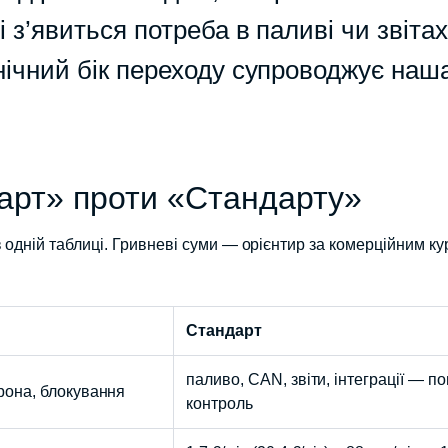
і з’явиться потреба в паливі чи звіта
хнічний бік переходу супроводжує наш
тарт» проти «Стандарту»
 одній таблиці. Гривневі суми — орієнтир за комерційним к
Стандарт
паливо, CAN, звіти, інтеграції — п
орона, блокування
контроль