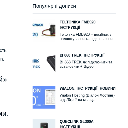
Популярні дописи
TELTONIKA FMB920
,
ІНСТРУКЦІЇ
Teltonika FMB920 – посібник з
налаштування та підключення
сть.
BI 868 TREK
,
ІНСТРУКЦІЇ
n.
BI 868 TREK як підключити та
встановити + Відео
й»
WIALON
,
ІНСТРУКЦІЇ
,
НОВИНИ
Wialon Hosting (Віалон Хостинг)
від 70грн* на місяць
ми.
QUECLINK GL300A
,
ІНСТРУКЦІЇ