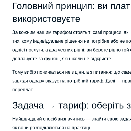
Головний принцип: ви плат
використовуєте
За кожним нашим тарифом стоять ті самі процеси, які 
тих, кому індивідуальне рішення не потрібне або не п
однієї послуги, а два чесних рівні: ви берете рівно то
доплачуєте за функції, які ніколи не відкриєте.
Тому вибір починається не з ціни, а з питання:
що саме
завжди одразу вказує на потрібний тариф. Далі — практ
переплат.
Задача → тариф: оберіть з
Найшвидший спосіб визначитись — знайти свою задачу 
як вони розподіляються на практиці.