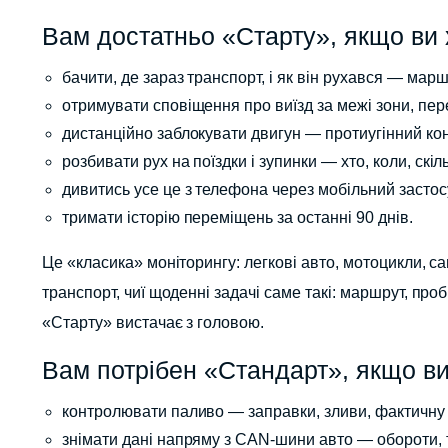
Вам достатньо «Старту», якщо ви 
бачити, де зараз транспорт, і як він рухався — маршр
отримувати сповіщення про виїзд за межі зони, пер
дистанційно заблокувати двигун — протиугінний ко
розбивати рух на поїздки і зупинки — хто, коли, скіл
дивитись усе це з телефона через мобільний застосу
тримати історію переміщень за останні 90 днів.
Це «класика» моніторингу: легкові авто, мотоцикли, с
транспорт, чиї щоденні задачі саме такі: маршрут, про
«Старту» вистачає з головою.
Вам потрібен «Стандарт», якщо ви
контролювати паливо — заправки, зливи, фактичну 
знімати дані напряму з CAN-шини авто — обороти, 