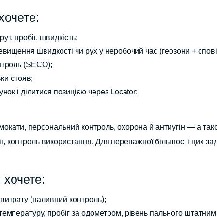
хочете:
ут, пробіг, швидкість;
евищення швидкості чи рух у неробочий час (геозони + спов
нтроль (SECO);
ьки стояв;
нок і ділитися позицією через Locator;
амокати, персональний контроль, охорона й антиугін — а тако
біг, контроль використання. Для переважної більшості цих за
 хочете:
витрату (паливний контроль);
температуру, пробіг за одометром, рівень пального штатним