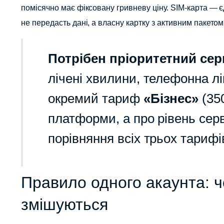
помісячно має фіксовану гривневу ціну. SIM-карта — єд
не передасть дані, а власну картку з активним пакето
Потрібен пріоритетний сер
лічені хвилини, телефонна лі
окремий тариф
«Бізнес»
(350
платформи, а про рівень серв
порівняння всіх трьох тариф
Правило одного акаунта: ч
змішуються