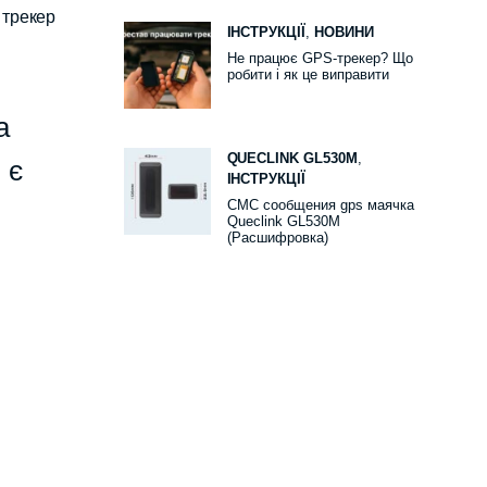
 трекер
ІНСТРУКЦІЇ
,
НОВИНИ
Не працює GPS-трекер? Що
робити і як це виправити
а
QUECLINK GL530M
,
 є
ІНСТРУКЦІЇ
СМС сообщения gps маячка
Queclink GL530M
(Расшифровка)