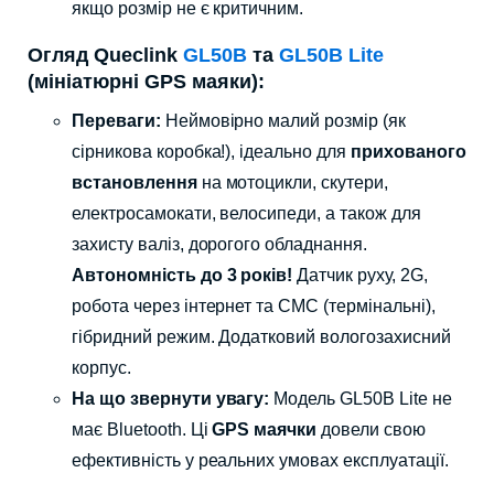
якщо розмір не є критичним.
Огляд Queclink
GL50B
та
GL50B Lite
(мініатюрні GPS маяки):
Переваги:
Неймовірно малий розмір (як
сірникова коробка!), ідеально для
прихованого
встановлення
на мотоцикли, скутери,
електросамокати, велосипеди, а також для
захисту валіз, дорогого обладнання.
Автономність до 3 років!
Датчик руху, 2G,
робота через інтернет та СМС (термінальні),
гібридний режим. Додатковий вологозахисний
корпус.
На що звернути увагу:
Модель GL50B Lite не
має Bluetooth. Ці
GPS маячки
довели свою
ефективність у реальних умовах експлуатації.