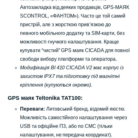
Автозакладка від деяких продавців, GPS-МАЯК
SCONTROL, «ФАНТОМ»). Часто це той самий
пристрій, але з жорсткою прив’язкою до
певного мобільного додатку та SIM-карти, без
можливості гнучкого налаштування. Краще
купувати “чистий” GPS маяк CICADA для повної
свободи вибору платформи та оператора.
Модифікація BI 410 CICADA V2 має корпус із
захистом IPX7 та підготовку під магнітні
кріплення (купуються окремо).
GPS маяк Teltonika TAT100:
Переваги:
Литовський бренд, відомий якістю.
Можливість самостійного налаштування через
USB та офіційне ПЗ, або по СМС (тільки
налаштування, не передача координат).