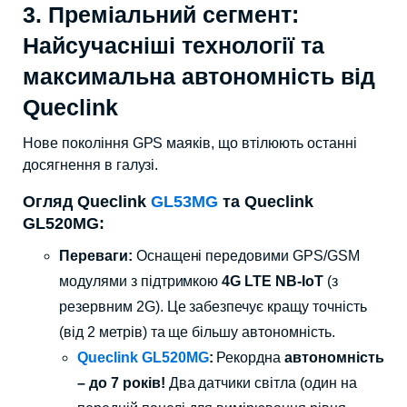
3. Преміальний сегмент:
Найсучасніші технології та
максимальна автономність від
Queclink
Нове покоління GPS маяків, що втілюють останні
досягнення в галузі.
Огляд Queclink
GL53MG
та Queclink
GL520MG:
Переваги:
Оснащені передовими GPS/GSM
модулями з підтримкою
4G LTE NB-IoT
(з
резервним 2G). Це забезпечує кращу точність
(від 2 метрів) та ще більшу автономність.
Queclink GL520MG
:
Рекордна
автономність
– до 7 років!
Два датчики світла (один на