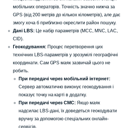
мобільних операторів. Точність значно нижча за
GPS (від 200 метрів до кількох кілометрів), але дає
змогу хоча б приблизно окреслити район пошуку.
Дані LBS:
Це набір параметрів (MCC, MNC, LAC,
CID).
Геокодування:
Процес перетворення цих
технічних LBS-параметрів у зрозумілі географічні
координати. Сам GPS маяк зазвичай цього не
робить.
При передачі через мобільний інтернет:
Сервер автоматично виконує геокодування і
показує точку на карті в додатку.
При передачі через СМС:
Якщо маяк
надсилає LBS-дані, їх доведеться геокодувати
вручну за допомогою спеціальних онлайн-
сервісів.