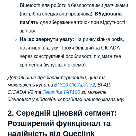
Bluetooth для роботи з бездротовими датчиками
(потрібна спеціальна прошивка).
Вбудована
пам’ять
для збереження точок при відсутності
зв’язку.
На що звернути увагу:
На ринку кілька років,
позитивні відгуки. Трохи більший за CICADA
через конструктивні особливості під магнітне
кріплення (купується окремо).
Детальніше про характеристики, ціни та
можливість купити
BI 310 CICADA V2
, BI 410
CICADA V2 та
Teltonika TAT100
ви можете
дізнатися у відповідних розділах нашого магазину.
2. Середній ціновий сегмент:
Розширений функціонал та
надійність від Queclink