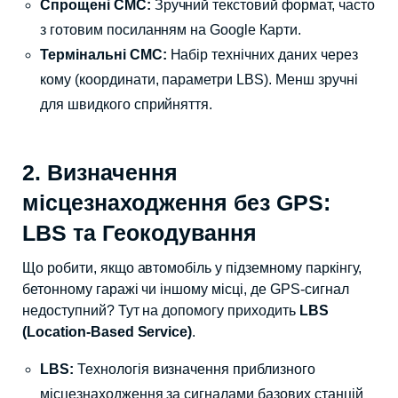
Спрощені СМС:
Зручний текстовий формат, часто
з готовим посиланням на Google Карти.
Термінальні СМС:
Набір технічних даних через
кому (координати, параметри LBS). Менш зручні
для швидкого сприйняття.
2. Визначення
місцезнаходження без GPS:
LBS та Геокодування
Що робити, якщо автомобіль у підземному паркінгу,
бетонному гаражі чи іншому місці, де GPS-сигнал
недоступний? Тут на допомогу приходить
LBS
(Location-Based Service)
.
LBS:
Технологія визначення приблизного
місцезнаходження за сигналами базових станцій