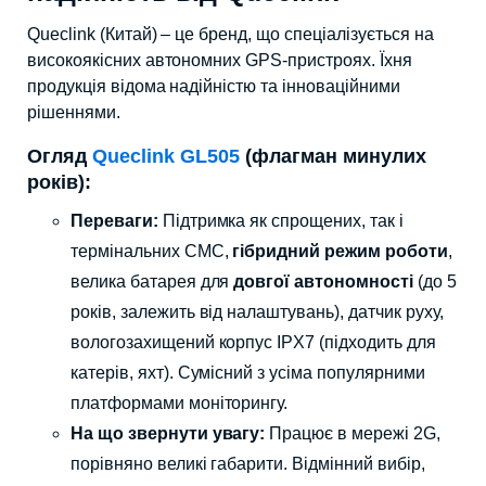
Queclink (Китай) – це бренд, що спеціалізується на
високоякісних автономних GPS-пристроях. Їхня
продукція відома надійністю та інноваційними
рішеннями.
Огляд
Queclink GL505
(флагман минулих
років):
Переваги:
Підтримка як спрощених, так і
термінальних СМС,
гібридний режим роботи
,
велика батарея для
довгої автономності
(до 5
років, залежить від налаштувань), датчик руху,
вологозахищений корпус IPX7 (підходить для
катерів, яхт). Сумісний з усіма популярними
платформами моніторингу.
На що звернути увагу:
Працює в мережі 2G,
порівняно великі габарити. Відмінний вибір,