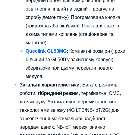
передній панелі для вимірювання рівня
освітлення, інший на задній – реагує на
спробу демонтажу). Програмована кнопка
(тривожна або вкл/викл). Поставляється з
двома типами кріплень (стаціонарне та
магнітне).
Queclink GL53MG
:
Компактні розміри (трохи
більший за GL50B у захисному корпусі),
зберігаючи при цьому переваги нового
модуля.
Загальні характеристики:
Багато режимів
роботи,
гібридний режим
, термінальні СМС,
датчик руху. Автоматичне перемикання між
технологіями зв’язку (4G LTE/NB-IoT/2G) для
забезпечення максимальної надійності
передачі даних. NB-IoT мережі значно