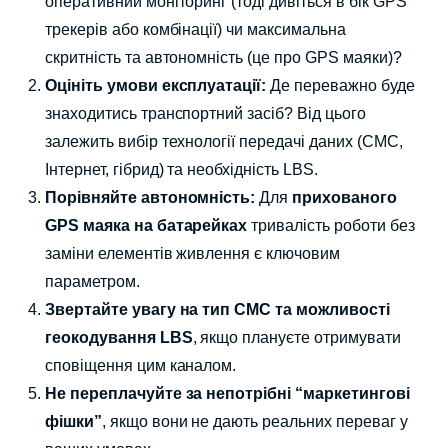
оперативний моніторинг (тоді дивіться в бік GPS
трекерів або комбінації) чи максимальна
скритність та автономність (це про GPS маяки)?
Оцініть умови експлуатації:
Де переважно буде
знаходитись транспортний засіб? Від цього
залежить вибір технології передачі даних (СМС,
Інтернет, гібрид) та необхідність LBS.
Порівняйте автономність:
Для
прихованого
GPS маяка на батарейках
тривалість роботи без
заміни елементів живлення є ключовим
параметром.
Звертайте увагу на тип СМС та можливості
геокодування LBS
, якщо плануєте отримувати
сповіщення цим каналом.
Не переплачуйте за непотрібні “маркетингові
фішки”
, якщо вони не дають реальних переваг у