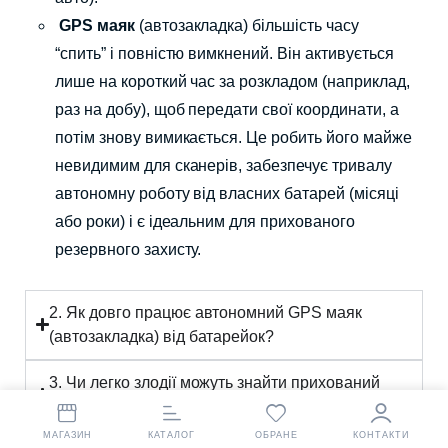
GPS маяк
(автозакладка) більшість часу
“спить” і повністю вимкнений. Він активується
лише на короткий час за розкладом (наприклад,
раз на добу), щоб передати свої координати, а
потім знову вимикається. Це робить його майже
невидимим для сканерів, забезпечує тривалу
автономну роботу від власних батарей (місяці
або роки) і є ідеальним для прихованого
резервного захисту.
2. Як довго працює автономний GPS маяк
(автозакладка) від батарейок?
3. Чи легко злодії можуть знайти прихований
GPS маяк в машині?
МАГАЗИН
КАТАЛОГ
ОБРАНЕ
КОНТАКТИ