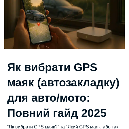
Як вибрати GPS
маяк (автозакладку)
для авто/мото:
Повний гайд 2025
“Як вибрати GPS маяк?” та “Який GPS маяк, або так