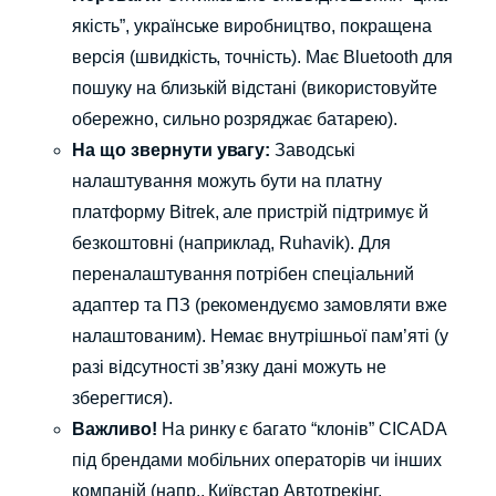
якість”, українське виробництво, покращена
версія (швидкість, точність). Має Bluetooth для
пошуку на близькій відстані (використовуйте
обережно, сильно розряджає батарею).
На що звернути увагу:
Заводські
налаштування можуть бути на платну
платформу Bitrek, але пристрій підтримує й
безкоштовні (наприклад, Ruhavik). Для
переналаштування потрібен спеціальний
адаптер та ПЗ (рекомендуємо замовляти вже
налаштованим). Немає внутрішньої пам’яті (у
разі відсутності зв’язку дані можуть не
зберегтися).
Важливо!
На ринку є багато “клонів” CICADA
під брендами мобільних операторів чи інших
компаній (напр., Київстар Автотрекінг,