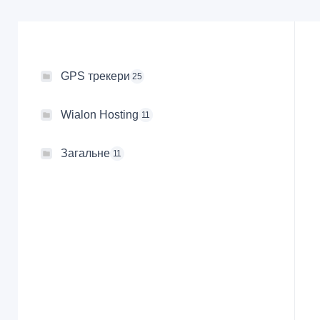
GPS трекери
25
Wialon Hosting
11
Загальне
11