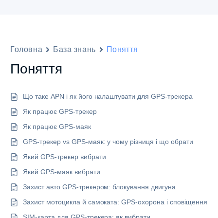
Головна
База знань
Поняття
Поняття
Що таке APN і як його налаштувати для GPS-трекера
Як працює GPS-трекер
Як працює GPS-маяк
GPS-трекер vs GPS-маяк: у чому різниця і що обрати
Який GPS-трекер вибрати
Який GPS-маяк вибрати
Захист авто GPS-трекером: блокування двигуна
Захист мотоцикла й самоката: GPS-охорона і сповіщення
SIM-карта для GPS-трекера: як вибрати