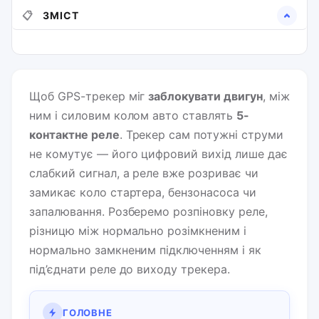
📋
ЗМІСТ
Щоб GPS-трекер міг
заблокувати двигун
, між
ним і силовим колом авто ставлять
5-
контактне реле
. Трекер сам потужні струми
не комутує — його цифровий вихід лише дає
слабкий сигнал, а реле вже розриває чи
замикає коло стартера, бензонасоса чи
запалювання. Розберемо розпіновку реле,
різницю між нормально розімкненим і
нормально замкненим підключенням і як
під’єднати реле до виходу трекера.
ГОЛОВНЕ