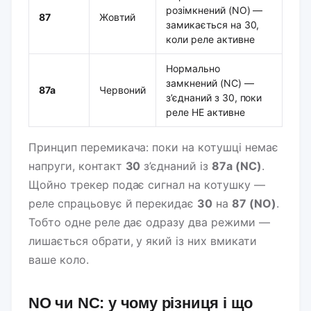
розімкнений (NO) —
87
Жовтий
замикається на 30,
коли реле активне
Нормально
замкнений (NC) —
87a
Червоний
з’єднаний з 30, поки
реле НЕ активне
Принцип перемикача: поки на котушці немає
напруги, контакт
30
з’єднаний із
87a (NC)
.
Щойно трекер подає сигнал на котушку —
реле спрацьовує й перекидає
30
на
87 (NO)
.
Тобто одне реле дає одразу два режими —
лишається обрати, у який із них вмикати
ваше коло.
NO чи NC: у чому різниця і що