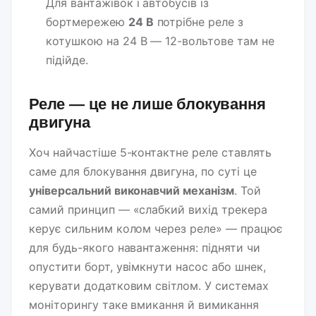
Для вантажівок і автобусів із
бортмережею
24 В
потрібне реле з
котушкою на 24 В — 12-вольтове там не
підійде.
Реле — це не лише блокування
двигуна
Хоч найчастіше 5-контактне реле ставлять
саме для блокування двигуна, по суті це
універсальний виконавчий механізм
. Той
самий принцип — «слабкий вихід трекера
керує сильним колом через реле» — працює
для будь-якого навантаження: підняти чи
опустити борт, увімкнути насос або шнек,
керувати додатковим світлом. У системах
моніторингу таке вмикання й вимикання