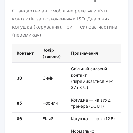
Стандартне автомобільне реле має п’ять
контактів за позначеннями ISO. Два з них —
котушка (керування), три — силова частина
(перемикач).
Колір
Контакт
Призначення
(типово)
Спільний силовий
контакт
30
Синій
(перемикається між
87 і 87a)
Котушка — на вихід
85
Чорний
трекера (DOUT)
86
Білий
Котушка — на «+12 В»
Нормально