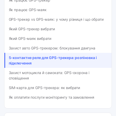
Як працює GPS-трекер
Як працює GPS-маяк
GPS-трекер vs GPS-маяк: у чому різниця і що обрати
Який GPS-трекер вибрати
Який GPS-маяк вибрати
Захист авто GPS-трекером: блокування двигуна
5-контактне реле для GPS-трекера: розпіновка і
підключення
Захист мотоцикла й самоката: GPS-охорона і
сповіщення
SIM-карта для GPS-трекера: як вибрати
Як оплатити послуги моніторингу та замовлення