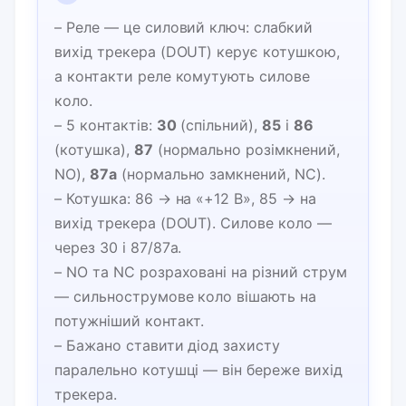
– Реле — це силовий ключ: слабкий
вихід трекера (DOUT) керує котушкою,
а контакти реле комутують силове
коло.
– 5 контактів:
30
(спільний),
85
і
86
(котушка),
87
(нормально розімкнений,
NO),
87a
(нормально замкнений, NC).
– Котушка: 86 → на «+12 В», 85 → на
вихід трекера (DOUT). Силове коло —
через 30 і 87/87a.
– NO та NC розраховані на різний струм
— сильнострумове коло вішають на
потужніший контакт.
– Бажано ставити діод захисту
паралельно котушці — він береже вихід
трекера.