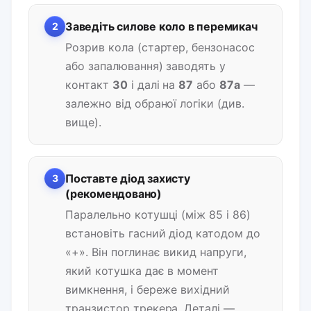
Заведіть силове коло в перемикач
2
Розрив кола (стартер, бензонасос
або запалювання) заводять у
контакт
30
і далі на
87
або
87a
—
залежно від обраної логіки (див.
вище).
Поставте діод захисту
3
(рекомендовано)
Паралельно котушці (між 85 і 86)
встановіть гасний діод катодом до
«+». Він поглинає викид напруги,
який котушка дає в момент
вимкнення, і береже вихідний
транзистор трекера. Деталі —