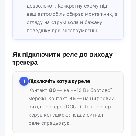
дозволено». Конкретну схему під
ваш автомобіль обирає монтажник, з
огляду на струм кола й бажану
поведінку при знеструмленні.
Як підключити реле до виходу
трекера
Підключіть котушку реле
1
Контакт
86
— на «+12 В» бортової
мережі. Контакт
85
— на цифровий
вихід трекера (DOUT). Так трекер
керує котушкою: подає сигнал —
реле спрацьовує.