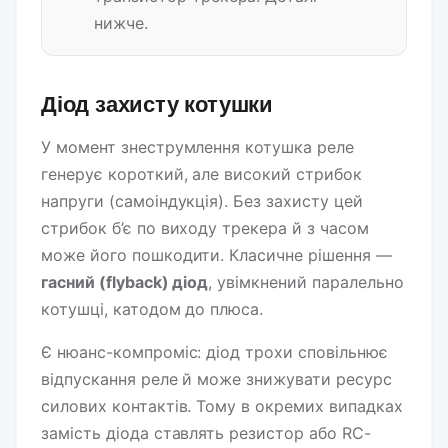
нижче.
Діод захисту котушки
У момент знеструмлення котушка реле
генерує короткий, але високий стрибок
напруги (самоіндукція). Без захисту цей
стрибок б’є по виходу трекера й з часом
може його пошкодити. Класичне рішення —
гасний (flyback) діод
, увімкнений паралельно
котушці, катодом до плюса.
Є нюанс-компроміс: діод трохи сповільнює
відпускання реле й може знижувати ресурс
силових контактів. Тому в окремих випадках
замість діода ставлять резистор або RC-