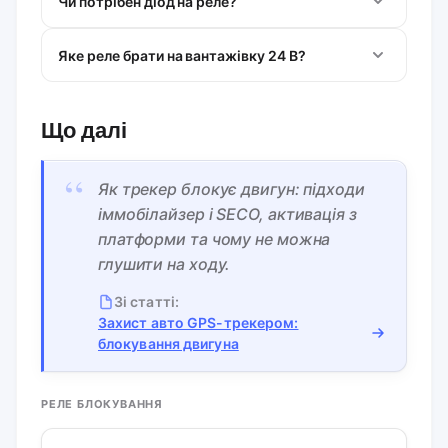
Чи потрібен діод на реле?
Яке реле брати на вантажівку 24 В?
Що далі
“
Як трекер блокує двигун: підходи
іммобілайзер і SECO, активація з
платформи та чому не можна
глушити на ходу.
Зі статті:
Захист авто GPS-трекером:
блокування двигуна
РЕЛЕ БЛОКУВАННЯ