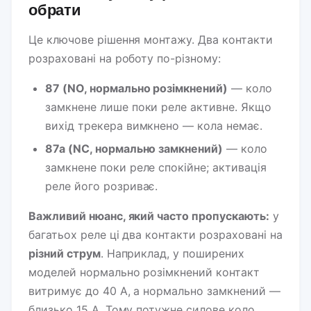
обрати
Це ключове рішення монтажу. Два контакти
розраховані на роботу по-різному:
87 (NO, нормально розімкнений)
— коло
замкнене лише поки реле активне. Якщо
вихід трекера вимкнено — кола немає.
87a (NC, нормально замкнений)
— коло
замкнене поки реле спокійне; активація
реле його розриває.
Важливий нюанс, який часто пропускають:
у
багатьох реле ці два контакти розраховані на
різний струм
. Наприклад, у поширених
моделей нормально розімкнений контакт
витримує до 40 А, а нормально замкнений —
близько 15 А. Тому потужне силове коло