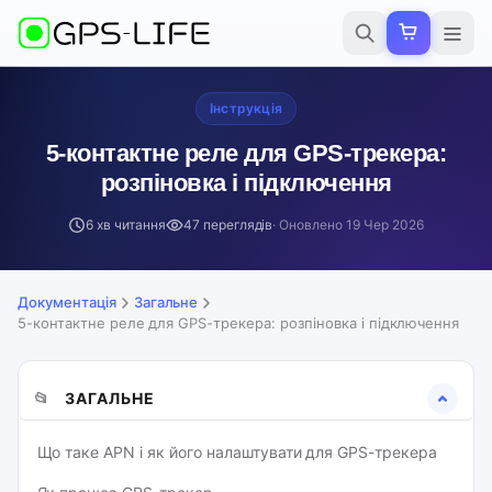
Інструкція
5-контактне реле для GPS-трекера:
розпіновка і підключення
6 хв читання
47 переглядів
· Оновлено
19 Чер 2026
Документація
Загальне
5-контактне реле для GPS-трекера: розпіновка і підключення
📂
ЗАГАЛЬНЕ
Що таке APN і як його налаштувати для GPS-трекера