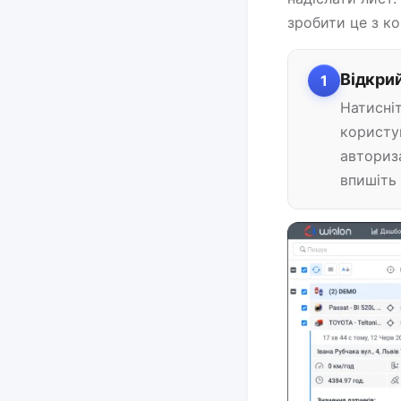
зробити це з к
Відкри
1
Натисніт
користу
авториза
впишіть