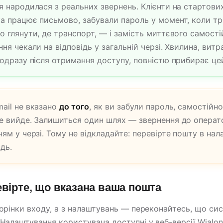
я народилася з реальних звернень. Клієнти на стартови
а працює письмово, забували пароль у момент, коли тр
о глянути, де транспорт, — і замість миттєвого самост
ння чекали на відповідь у загальній черзі. Хвилина, витр
 одразу після отримання доступу, повністю прибирає це
ail не вказано
до того
, як ви забули пароль, самостійн
е вийде. Залишиться один шлях — звернення до операт
ням у черзі. Тому не відкладайте: перевірте пошту в на
дь.
евірте, що вказана ваша пошта
торінки входу, а з налаштувань — переконайтесь, що сис
 Налаштування користувача доступні у веб-версії Wialo