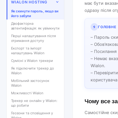
WIALON HOSTING
має бути вказа
одразу після о
Як скинути пароль, якщо ви
його забули
Двофакторна
ГОЛОВНЕ
автентифікація: як увімкнути
Перші налаштування після
– Пароль ски
отримання доступу
– Обов’язков
Експорт та імпорт
– Посилання 
налаштувань Wialon
– Немає вказ
Сумісні з Wialon трекери
Wialon.
Як підключити трекер до
– Перевірити
Wialon
користувача 
Мобільний застосунок
Wialon
Можливості Wialon
Чому все з
Трекер не онлайн у Wialon:
що робити
Самостійне ски
Геозони та сповіщення у
Wialon