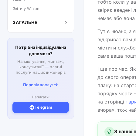
тобто коли у ва
Звіти у Wialon
звіряє введені 
немає або вона 
ЗАГАЛЬНЕ
Тут є нюанс, з 
відкриває вам д
Потрібна індивідуальна
містити службо
допомога?
саме ваша пошт
Налаштування, монтаж,
консультації — платні
І ще про час. 
послуги наших інженерів
до свого операт
Перелік послуг
плану: на стар
порядку черги —
Написати:
на сторінці
тари
Telegram
вчора», тож най
З нашої 