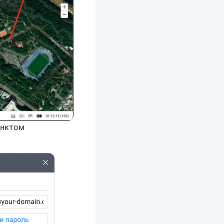
унктом