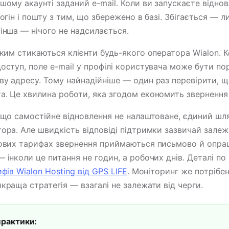
шому акаунті заданий e-mail. Коли ви запускаєте віднов
логін і пошту з тим, що збережено в базі. Збігається — л
інша — нічого не надсилається.
яким стикаються клієнти будь-якого оператора Wialon. 
оступ, поле e-mail у профілі користувача може бути п
ву адресу. Тому найнадійніше — один раз перевірити, щ
а. Це хвилина роботи, яка згодом економить звернення 
Якщо самостійне відновлення не налаштоване, єдиний ш
ора. Але швидкість відповіді підтримки зазвичай залеж
тових тарифах звернення приймаються письмово й опра
 інколи це питання не годин, а робочих днів. Деталі п
фів Wialon Hosting від GPS LIFE
. Моніторинг же потрібе
краща стратегія — взагалі не залежати від черги.
практики: