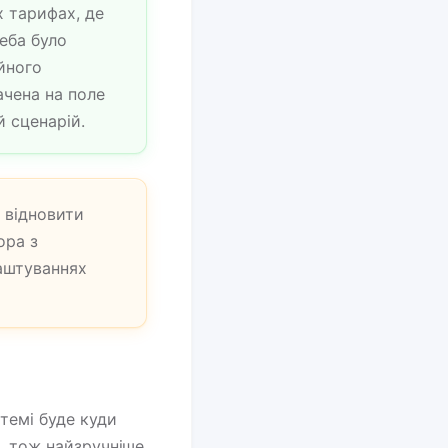
х тарифах, де
еба було
ійного
ачена на поле
й сценарій.
о відновити
ора з
лаштуваннях
темі буде куди
n, тож найзручніше