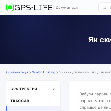
Документація
Як ск
Документація
Wialon Hosting
Як скинути пароль, якщо ви йог
GPS ТРЕКЕРИ
Забули пароль в
пароль можна с
TRACCAR
спрацює це лише