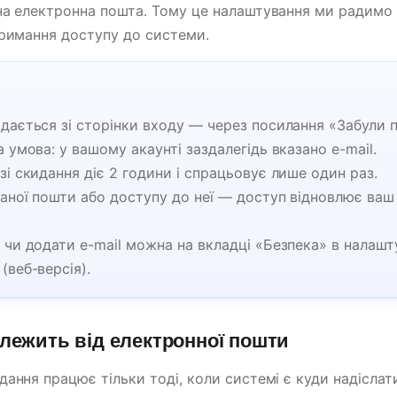
на електронна пошта. Тому це налаштування ми радим
тримання доступу до системи.
дається зі сторінки входу — через посилання «Забули 
а умова: у вашому акаунті заздалегідь вказано e-mail.
зі скидання діє 2 години і спрацьовує лише один раз.
аної пошти або доступу до неї — доступ відновлює ваш
 чи додати e-mail можна на вкладці «Безпека» в налаш
(веб-версія).
алежить від електронної пошти
дання працює тільки тоді, коли системі є куди надісла