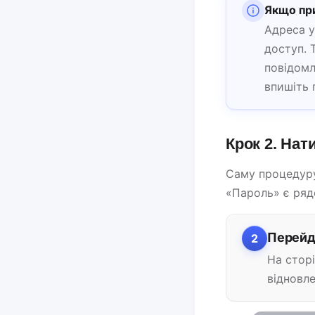
Якщо при
Адреса у
доступ. 
повідомл
впишіть 
Крок 2. Нат
Саму процедуру
«Пароль» є рядо
Перейд
2
На стор
відновле