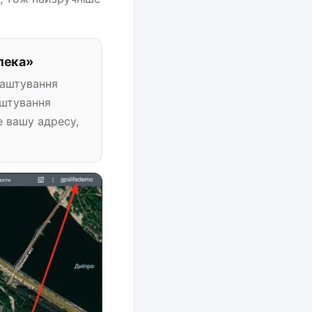
пека»
лаштування
аштування
е вашу адресу,