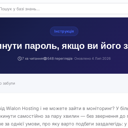
Інструкція
инути пароль, якщо ви його 
7 хв читання
548 переглядів
· Оновлено
4 Лип 2026
о забули
ід Wialon Hosting і не можете зайти в моніторинг? У біл
кинути самостійно за пару хвилин — без звернення до 
 за однієї умови, про яку варто подбати заздалегідь: у