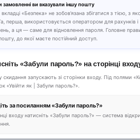
 замовленні ви вказували іншу пошту
 вкладці «Безпека» не зобов’язана збігатися з тією, з як
Та, перша, використовується оператором для рахунків 
ень, а ця — саме для відновлення пароля. Головне прав
пошту, до якої маєте постійний доступ.
исніть «Забули пароль?» на сторінці вход
 скидання запускають зі сторінки входу. Під полями «К
к «Увійти як | Забули пароль?».
іть за посиланням «Забули пароль?»
інці входу натисніть «Забули пароль?» — система відк
ння.