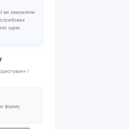
ої ви замовляли
і службових
ило одне:
у
ористувач» і
риє форму