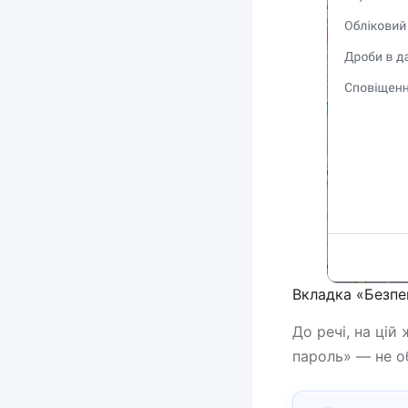
Вкладка «Безпек
До речі, на цій
пароль» — не об