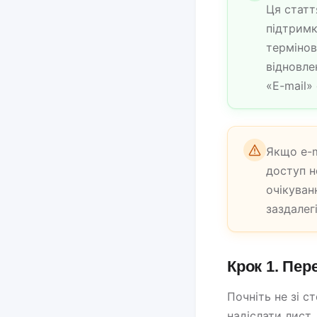
Ця статт
підтримк
термінов
відновле
«E-mail»
Якщо e-m
доступ н
очікуван
заздалегі
Крок 1. Пер
Почніть не зі с
надіслати лист.