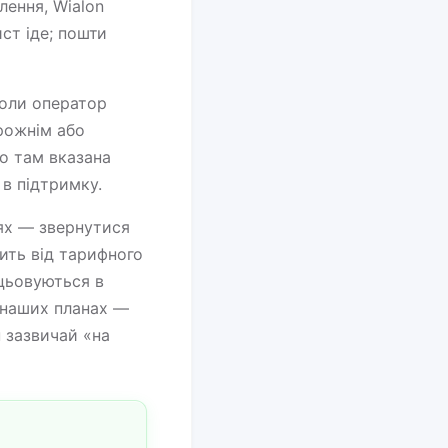
лення, Wialon
ист іде; пошти
Коли оператор
орожнім або
о там вказана
в підтримку.
лях — звернутися
ить від тарифного
цьовуються в
о наших планах —
н зазвичай «на