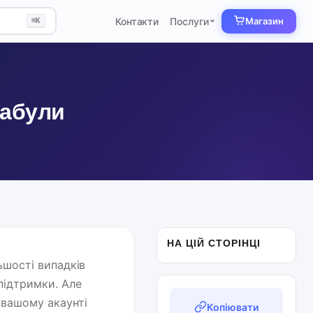
Контакти
Послуги
Магазин
⌘K
забули
НА ЦІЙ СТОРІНЦІ
ьшості випадків
підтримки. Але
 вашому акаунті
Копіювати