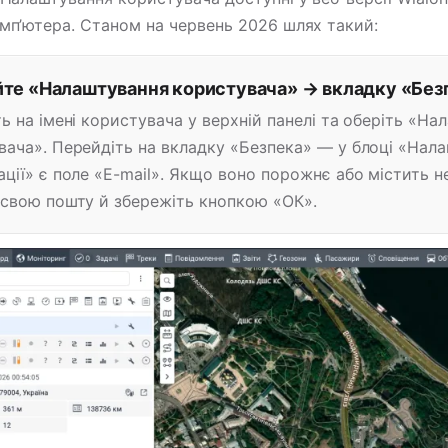
омп’ютера. Станом на червень 2026 шлях такий:
йте «Налаштування користувача» → вкладку «Без
ь на імені користувача у верхній панелі та оберіть «На
вача». Перейдіть на вкладку «Безпека» — у блоці «Нал
ції» є поле «E-mail». Якщо воно порожнє або містить н
 свою пошту й збережіть кнопкою «ОК».