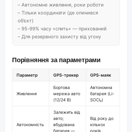
– Автономне живлення, роки роботи
– Тільки координати (де опинився
об’єкт)
– 95-99% часу «спить» — прихований
– Для резервного захисту від угону
Порівняння за параметрами
Параметр
GPS-трекер
GPS-маяк
Бортова
Автономна
Живлення
мережа авто
батарея (Li-
(12/24 В)
SOCl₂)
Залежить від
авто;
Від року до
Автономність
вбудована
кількох
батарея —
років