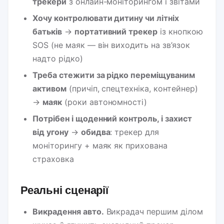
трекери
з онлайн-моніторингом і звітами
Хочу контролювати дитину чи літніх
батьків
→
портативний трекер
із кнопкою
SOS (не маяк — він виходить на зв’язок
надто рідко)
Треба стежити за рідко переміщуваним
активом
(причіп, спецтехніка, контейнер)
→
маяк
(роки автономності)
Потрібен і щоденний контроль, і захист
від угону
→
обидва
: трекер для
моніторингу + маяк як прихована
страховка
Реальні сценарії
Викрадення авто.
Викрадач першим ділом