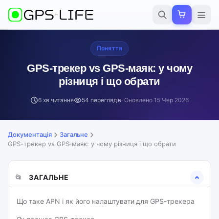
Поняття
GPS-трекер vs GPS-маяк: у чому
різниця і що обрати
6 хв читання
54 переглядів
· Оновлено
15 Чер 2026
Документація
Загальне
GPS-трекер vs GPS-маяк: у чому різниця і що обрати
📂
ЗАГАЛЬНЕ
Що таке APN і як його налаштувати для GPS-трекера