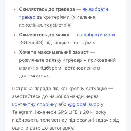
Схиляєтесь до трекера
—
як вибрати
трекер
за критеріями (живлення,
покоління, телеметрія)
Схиляєтесь до маяка
—
як вибрати маяк
(2G чи 4G) під бюджет та термін
Хочете максимальний захист
—
розгляньте зв’язку «трекер + прихований
маяк»; з підбором і встановленням
допоможемо
Потрібна порада під конкретну ситуацію —
звертайтесь до нашої команди через
контактну сторінку
або
@global_supp
у
Telegram. Інженери GPS LIFE з 2014 року
підбирають телематику під реальні задачі: від
одного авто до автопарку.