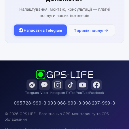
Налаштування, монтаж, консультації — платні
послуги наших інженерів
Написати в Telegram
Перелік послуг
Telegram
Viber
Instagram
TikTok
YouTube
Facebook
095 728-999-3
·
093 068-999-3
·
098 297-999-3
© 2026 GPS LIFE · База знань з GPS-моніторингу та GPS-
обладнання