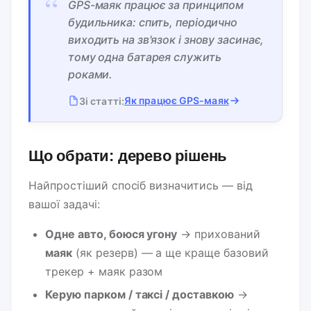
“
GPS-маяк працює за принципом
будильника: спить, періодично
виходить на зв'язок і знову засинає,
тому одна батарея служить
роками.
Як працює GPS-маяк
Зі статті:
Що обрати: дерево рішень
Найпростіший спосіб визначитись — від
вашої задачі:
Одне авто, боюся угону
→ прихований
маяк
(як резерв) — а ще краще базовий
трекер + маяк разом
Керую парком / таксі / доставкою
→