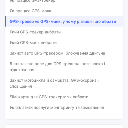
Як працює GPS-трекер
Як працює GPS-маяк
GPS-трекер vs GPS-маяк: у чому різниця і що обрати
Який GPS-трекер вибрати
Який GPS-маяк вибрати
Захист авто GPS-трекером: блокування двигуна
5-контактне реле для GPS-трекера: розпіновка і
підключення
Захист мотоцикла й самоката: GPS-охорона і
сповіщення
SIM-карта для GPS-трекера: як вибрати
Як оплатити послуги моніторингу та замовлення