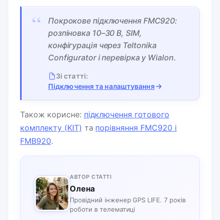
“
Покрокове підключення FMC920:
розпіновка 10–30 В, SIM,
конфігурація через Teltonika
Configurator і перевірка у Wialon.
Зі статті:
Підключення та налаштування
Також корисне:
підключення готового
комплекту (KIT)
та
порівняння FMC920 і
FMB920
.
АВТОР СТАТТІ
Олена
Провідний інженер GPS LIFE. 7 років
роботи в телематиці