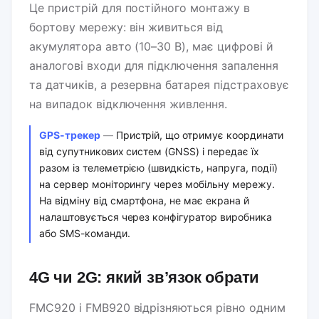
Це пристрій для постійного монтажу в
бортову мережу: він живиться від
акумулятора авто (10–30 В), має цифрові й
аналогові входи для підключення запалення
та датчиків, а резервна батарея підстраховує
на випадок відключення живлення.
GPS-трекер
Пристрій, що отримує координати
від супутникових систем (GNSS) і передає їх
разом із телеметрією (швидкість, напруга, події)
на сервер моніторингу через мобільну мережу.
На відміну від смартфона, не має екрана й
налаштовується через конфігуратор виробника
або SMS-команди.
4G чи 2G: який зв’язок обрати
FMC920 і FMB920 відрізняються рівно одним