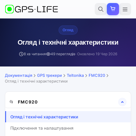
Огляд
Огляд і технічні характеристики
8 хв читання
49 переглядів
· Оновлено
19 Чер 2026
Документація
GPS трекери
Teltonika
FMC920
Огляд і технічні характеристики
📂
FMC920
Огляд і технічні характеристики
Підключення та налаштування