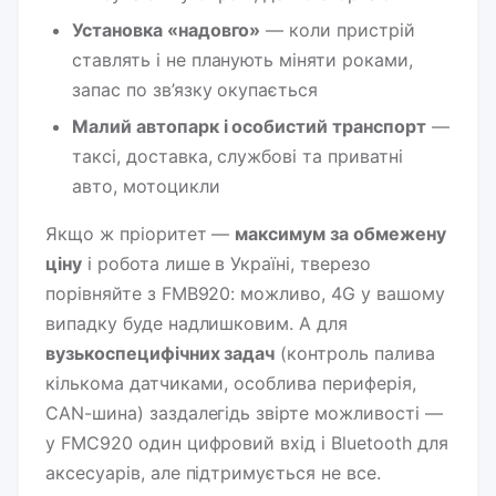
Установка «надовго»
— коли пристрій
ставлять і не планують міняти роками,
запас по зв’язку окупається
Малий автопарк і особистий транспорт
—
таксі, доставка, службові та приватні
авто, мотоцикли
Якщо ж пріоритет —
максимум за обмежену
ціну
і робота лише в Україні, тверезо
порівняйте з FMB920: можливо, 4G у вашому
випадку буде надлишковим. А для
вузькоспецифічних задач
(контроль палива
кількома датчиками, особлива периферія,
CAN-шина) заздалегідь звірте можливості —
у FMC920 один цифровий вхід і Bluetooth для
аксесуарів, але підтримується не все.