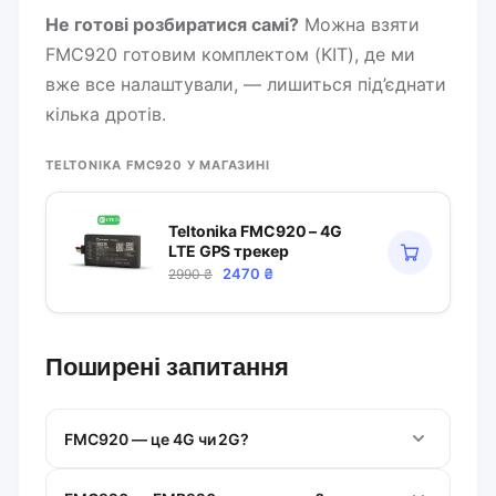
Не готові розбиратися самі?
Можна взяти
FMC920 готовим комплектом (KIT), де ми
вже все налаштували, — лишиться під’єднати
кілька дротів.
TELTONIKA FMC920 У МАГАЗИНІ
Teltonika FMC920 – 4G
LTE GPS трекер
Оригінальна
Поточна
2470
₴
2990
₴
ціна:
ціна:
2990 ₴.
2470 ₴.
Поширені запитання
FMC920 — це 4G чи 2G?