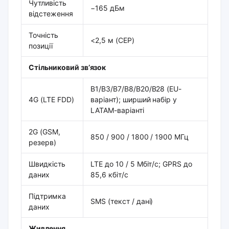
Чутливість
−165 дБм
відстеження
Точність
<2,5 м (CEP)
позиції
Стільниковий зв’язок
B1/B3/B7/B8/B20/B28 (EU-
4G (LTE FDD)
варіант); ширший набір у
LATAM-варіанті
2G (GSM,
850 / 900 / 1800 / 1900 МГц
резерв)
Швидкість
LTE до 10 / 5 Мбіт/с; GPRS до
даних
85,6 кбіт/с
Підтримка
SMS (текст / дані)
даних
Живлення