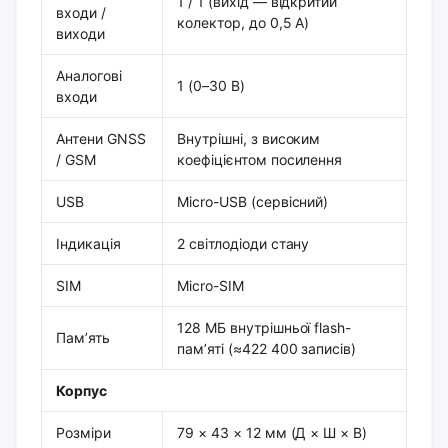
1 / 1 (вихід — відкритий
входи /
колектор, до 0,5 А)
виходи
Аналогові
1 (0–30 В)
входи
Антени GNSS
Внутрішні, з високим
/ GSM
коефіцієнтом посилення
USB
Micro-USB (сервісний)
Індикація
2 світлодіоди стану
SIM
Micro-SIM
128 МБ внутрішньої flash-
Пам’ять
пам’яті (≈422 400 записів)
Корпус
Розміри
79 × 43 × 12 мм (Д × Ш × В)