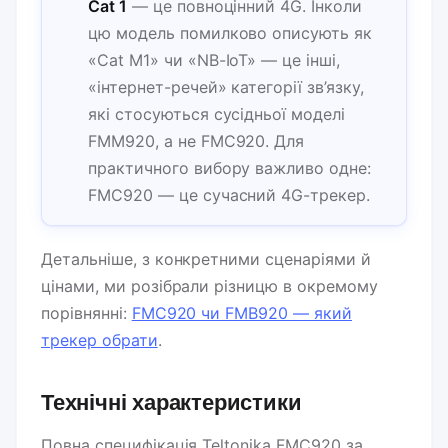
Cat 1
— це повноцінний 4G. Інколи
цю модель помилково описують як
«Cat M1» чи «NB-IoT» — це інші,
«інтернет-речей» категорії зв’язку,
які стосуються сусідньої моделі
FMM920, а не FMC920. Для
практичного вибору важливо одне:
FMC920 — це сучасний 4G-трекер.
Детальніше, з конкретними сценаріями й
цінами, ми розібрали різницю в окремому
порівнянні:
FMC920 чи FMB920 — який
трекер обрати
.
Технічні характеристики
Повна специфікація Teltonika FMC920 за