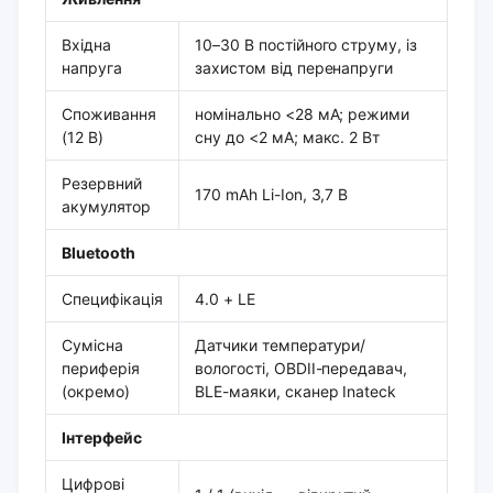
Вхідна
10–30 В постійного струму, із
напруга
захистом від перенапруги
Споживання
номінально <28 мА; режими
(12 В)
сну до <2 мА; макс. 2 Вт
Резервний
170 mAh Li-Ion, 3,7 В
акумулятор
Bluetooth
Специфікація
4.0 + LE
Сумісна
Датчики температури/
периферія
вологості, OBDII-передавач,
(окремо)
BLE-маяки, сканер Inateck
Інтерфейс
Цифрові