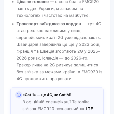
Ціна не головне
— є сенс брати FMC920
навіть для України, із запасом по
технологіях і частотах на майбутнє.
Транспорт виїжджає за кордон
— тут 4G
стає реально важливим: у низці
європейських країн 2G уже відключають.
Швейцарія завершила це ще у 2023 році,
Франція та Швеція згортають 2G у 2025–
2026 роках, Ісландія — до 2026-го.
Трекер лише на 2G ризикує залишитися
без зв’язку за межами країни, а FMC920 із
4G продовжить працювати.
«Cat 1» — це 4G, не Cat M1
В офіційній специфікації Teltonika
зв’язок FMC920 позначений як
LTE