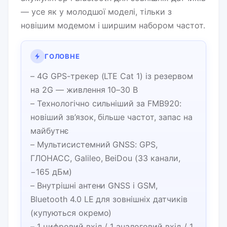
— усе як у молодшої моделі, тільки з
новішим модемом і ширшим набором частот.
ГОЛОВНЕ
– 4G GPS-трекер (LTE Cat 1) із резервом
на 2G — живлення 10–30 В
– Технологічно сильніший за FMB920:
новіший зв’язок, більше частот, запас на
майбутнє
– Мультисистемний GNSS: GPS,
ГЛОНАСС, Galileo, BeiDou (33 канали,
−165 дБм)
– Внутрішні антени GNSS і GSM,
Bluetooth 4.0 LE для зовнішніх датчиків
(купуються окремо)
– 1 цифровий вхід / 1 аналоговий вхід / 1