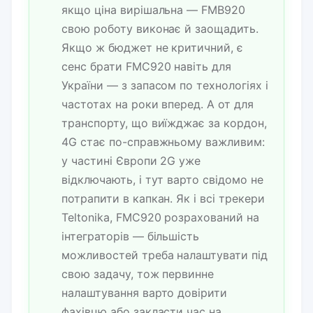
якщо ціна вирішальна — FMB920
свою роботу виконає й заощадить.
Якщо ж бюджет не критичний, є
сенс брати FMC920 навіть для
України — з запасом по технологіях і
частотах на роки вперед. А от для
транспорту, що виїжджає за кордон,
4G стає по-справжньому важливим:
у частині Європи 2G уже
відключають, і тут варто свідомо не
потрапити в капкан. Як і всі трекери
Teltonika, FMC920 розрахований на
інтеграторів — більшість
можливостей треба налаштувати під
свою задачу, тож первинне
налаштування варто довірити
фахівцю або закласти час на