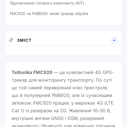
Підключення готового комплекту (KIT)
FMC920 чи FMB920: який трекер обрати
📋
ЗМІСТ
Teltonika FMC920
— це компактний 4G GPS-
трекер для моніторингу транспорту. По суті
це той самий перевірений клас пристроїв,
що й популярний FMB920, але із сучаснішим
зв’язком: FMC920 працює у мережах 4G (LTE
Cat 1) із резервом на 2G. Живлення 10–30 В,
внутрішні антени GNSS і GSM, резервний
акумулятор і Bluetooth для зовнішніх датчиків