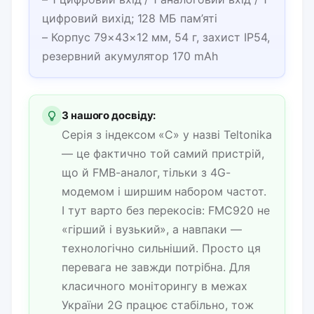
цифровий вихід; 128 МБ пам’яті
– Корпус 79×43×12 мм, 54 г, захист IP54,
резервний акумулятор 170 mAh
З нашого досвіду:
Серія з індексом «C» у назві Teltonika
— це фактично той самий пристрій,
що й FMB-аналог, тільки з 4G-
модемом і ширшим набором частот.
І тут варто без перекосів: FMC920 не
«гірший і вузький», а навпаки —
технологічно сильніший. Просто ця
перевага не завжди потрібна. Для
класичного моніторингу в межах
України 2G працює стабільно, тож