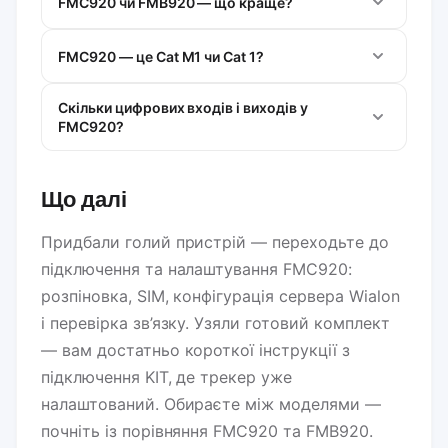
FMC920 чи FMB920 — що краще?
FMC920 — це Cat M1 чи Cat 1?
Скільки цифрових входів і виходів у
FMC920?
Що далі
Придбали голий пристрій — переходьте до
підключення та налаштування FMC920:
розпіновка, SIM, конфігурація сервера Wialon
і перевірка зв’язку. Узяли готовий комплект
— вам достатньо короткої інструкції з
підключення KIT, де трекер уже
налаштований. Обираєте між моделями —
почніть із порівняння FMC920 та FMB920.