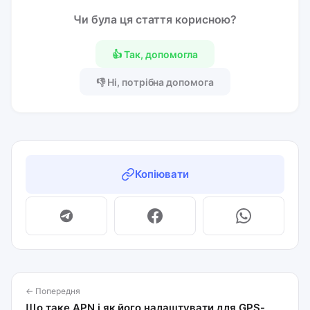
Чи була ця стаття корисною?
👍 Так, допомогла
👎 Ні, потрібна допомога
Копіювати
← Попередня
Що таке APN і як його налаштувати для GPS-