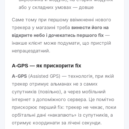
або у складних умовах — довше
Саме тому при першому ввімкненні нового
трекера у магазині треба
винести його на
відкрите небо і дочекатись першого fix
—
інакше клієнт може подумати, що пристрій
непрацездатний.
A-GPS — як прискорити fix
A-GPS
(Assisted GPS) — технологія, при якій
трекер отримує альманах не з самих
супутників (повільно), а через мобільний
інтернет з допоміжного сервера. Це помітно
прискорює перший fix: трекер не чекає, поки
орбітальні дані «накапають» із супутників, а
отримує координати за лічені секунди.