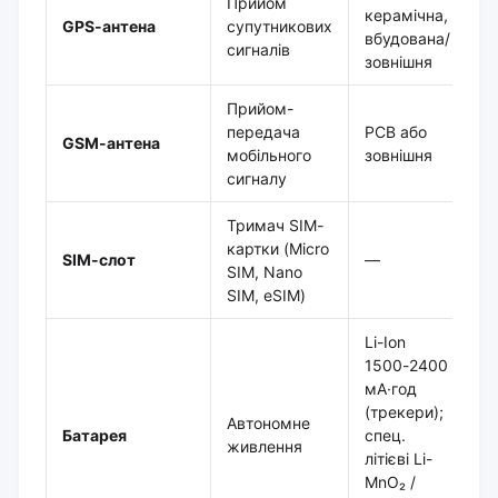
Прийом
керамічна,
GPS-антена
супутникових
вбудована/
сигналів
зовнішня
Прийом-
передача
PCB або
GSM-антена
мобільного
зовнішня
сигналу
Тримач SIM-
картки (Micro
SIM-слот
—
SIM, Nano
SIM, eSIM)
Li-Ion
1500-2400
мА·год
(трекери);
Автономне
Батарея
спец.
живлення
літієві Li-
MnO₂ /