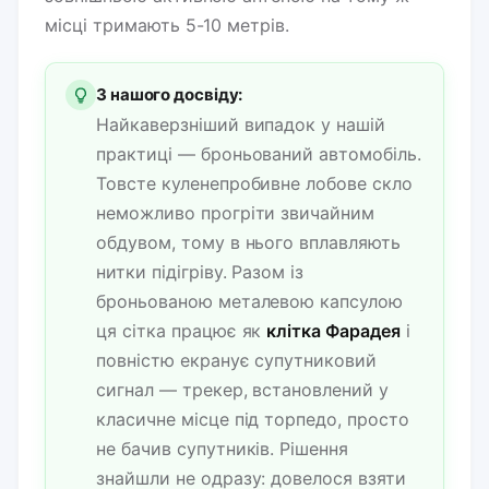
місці тримають 5-10 метрів.
З нашого досвіду:
Найкаверзніший випадок у нашій
практиці — броньований автомобіль.
Товсте куленепробивне лобове скло
неможливо прогріти звичайним
обдувом, тому в нього вплавляють
нитки підігріву. Разом із
броньованою металевою капсулою
ця сітка працює як
клітка Фарадея
і
повністю екранує супутниковий
сигнал — трекер, встановлений у
класичне місце під торпедо, просто
не бачив супутників. Рішення
знайшли не одразу: довелося взяти