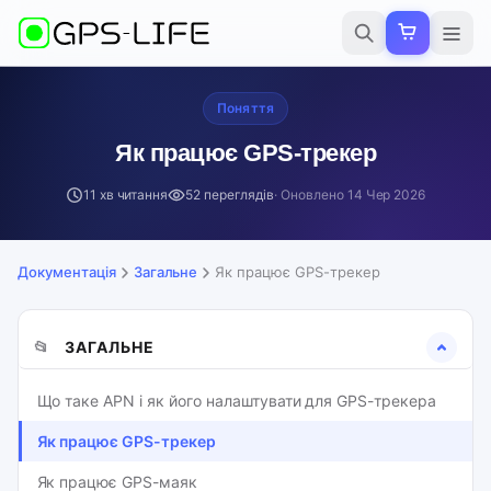
Поняття
Як працює GPS-трекер
11 хв читання
52 переглядів
· Оновлено
14 Чер 2026
Документація
Загальне
Як працює GPS-трекер
📂
ЗАГАЛЬНЕ
Що таке APN і як його налаштувати для GPS-трекера
Як працює GPS-трекер
Як працює GPS-маяк