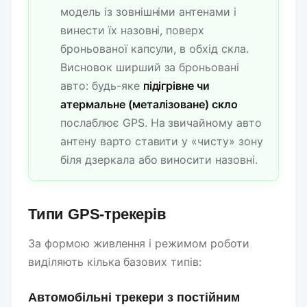
модель із зовнішніми антенами і
винести їх назовні, поверх
броньованої капсули, в обхід скла.
Висновок ширший за броньовані
авто: будь-яке
підігрівне чи
атермальне (металізоване) скло
послаблює GPS. На звичайному авто
антену варто ставити у «чисту» зону
біля дзеркала або виносити назовні.
Типи GPS-трекерів
За формою живлення і режимом роботи
виділяють кілька базових типів:
Автомобільні трекери з постійним