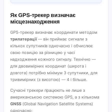
Як GPS-трекер визначає
місцезнаходження
GPS-трекер визначає координати методом
трилатерації
— він приймає сигнали з
кількох супутників одночасно і обчислює
свою позицію за різницею у часі
надходження кожного сигналу. Технічно —
для двовимірних координат (широта і
довгота) потрібно мінімум 3 супутники, для
тривимірних (з висотою) — 4 і більше.
Сучасні трекери працюють не лише з
американською системою GPS, а з кількома
GNSS
(Global Navigation Satellite Systems)
одночасно: