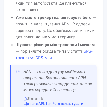
який тип авто/об’єкта, де планується
встановлення
Уже маєте трекер і налаштовуєте його
—
почніть з налаштування APN, IP-адреси
сервера і порту. Це обов’язковий мінімум
для появи даних у моніторингу
Шукаєте різницю між трекером і маяком
— порівняйте обидва типи у статті
GPS-
трекер vs GPS-маяк
“
APN — точка доступу мобільного
оператора. Без правильного APN
трекер визначає координати, але не
може передати їх на сервер.
Зі статті:
Що таке APN і як його налаштувати