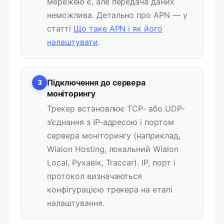
мережею є, але передача даних
неможлива. Детально про APN — у
статті
Що таке APN і як його
налаштувати
.
Підключення до сервера
3
моніторингу
Трекер встановлює TCP- або UDP-
з’єднання з IP-адресою і портом
сервера моніторингу (наприклад,
Wialon Hosting, локальний Wialon
Local, Рухавік, Traccar). IP, порт і
протокол визначаються
конфігурацією трекера на етапі
налаштування.