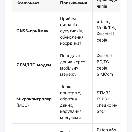
Компонент
Призначення
чипів
Прийом
u-blox,
сигналів
MediaTek,
GNSS-приймач
супутників,
Quectel L-
обчислення
серія
координат
Передача
Quectel
даних через
BG/EG-
GSM/LTE-модем
мобільну
серія,
мережу
SIMCom
Логіка
пристрою,
STM32,
Мікроконтролер
обробка
ESP32,
(MCU)
даних,
специфічні
керування
SoC
модулями
Patch або