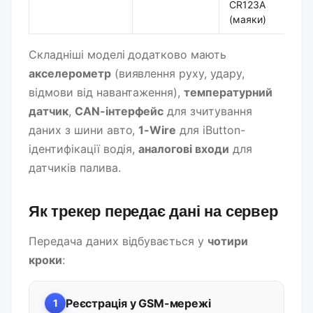
CR123A
(маяки)
Складніші моделі додатково мають
акселерометр
(виявлення руху, удару,
відмови від навантаження),
температурний
датчик
,
CAN-інтерфейс
для зчитування
даних з шини авто,
1-Wire
для iButton-
ідентифікації водія,
аналогові входи
для
датчиків палива.
Як трекер передає дані на сервер
Передача даних відбувається у
чотири
кроки
:
Реєстрація у GSM-мережі
1