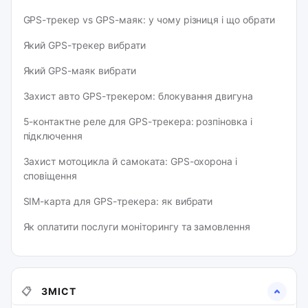
GPS-трекер vs GPS-маяк: у чому різниця і що обрати
Який GPS-трекер вибрати
Який GPS-маяк вибрати
Захист авто GPS-трекером: блокування двигуна
5-контактне реле для GPS-трекера: розпіновка і
підключення
Захист мотоцикла й самоката: GPS-охорона і
сповіщення
SIM-карта для GPS-трекера: як вибрати
Як оплатити послуги моніторингу та замовлення
📋
ЗМІСТ