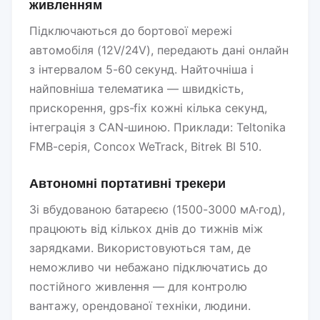
живленням
Підключаються до бортової мережі
автомобіля (12V/24V), передають дані онлайн
з інтервалом 5-60 секунд. Найточніша і
найповніша телематика — швидкість,
прискорення, gps-fix кожні кілька секунд,
інтеграція з CAN-шиною. Приклади: Teltonika
FMB-серія, Concox WeTrack, Bitrek BI 510.
Автономні портативні трекери
Зі вбудованою батареєю (1500-3000 мА·год),
працюють від кількох днів до тижнів між
зарядками. Використовуються там, де
неможливо чи небажано підключатись до
постійного живлення — для контролю
вантажу, орендованої техніки, людини.