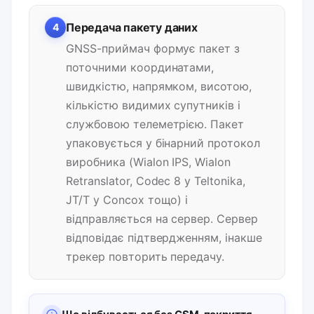
Передача пакету даних
4
GNSS-приймач формує пакет з
поточними координатами,
швидкістю, напрямком, висотою,
кількістю видимих супутників і
службовою телеметрією. Пакет
упаковується у бінарний протокол
виробника (Wialon IPS, Wialon
Retranslator, Codec 8 у Teltonika,
JT/T у Concox тощо) і
відправляється на сервер. Сервер
відповідає підтвердженням, інакше
трекер повторить передачу.