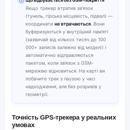
Що відбувається без GSM-покриття
Якщо трекер втратив зв’язок
(тунель, гірська місцевість, підвал) —
координати
не втрачаються
. Вони
буферизуються у внутрішній пам’яті
(зазвичай від кількох тисяч до 100
000+ записів залежно від моделі) і
автоматично відправляються
пакетом, коли зв’язок з GSM-
мережею відновиться. На карті ви
побачите трек з паузою у часі
надходження, але без розривів у
геометрії.
Точність GPS-трекера у реальних
умовах