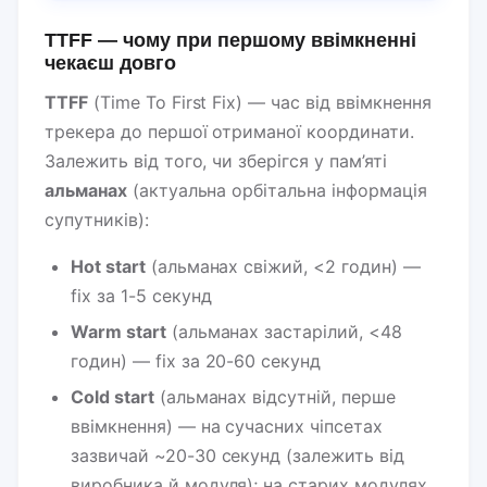
TTFF — чому при першому ввімкненні
чекаєш довго
TTFF
(Time To First Fix) — час від ввімкнення
трекера до першої отриманої координати.
Залежить від того, чи зберігся у пам’яті
альманах
(актуальна орбітальна інформація
супутників):
Hot start
(альманах свіжий, <2 годин) —
fix за 1-5 секунд
Warm start
(альманах застарілий, <48
годин) — fix за 20-60 секунд
Cold start
(альманах відсутній, перше
ввімкнення) — на сучасних чіпсетах
зазвичай ~20-30 секунд (залежить від
виробника й модуля); на старих модулях