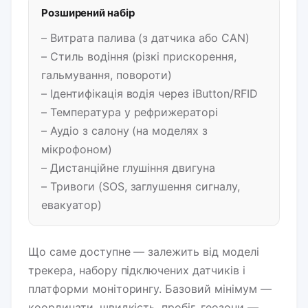
Розширений набір
– Витрата палива (з датчика або CAN)
– Стиль водіння (різкі прискорення,
гальмування, повороти)
– Ідентифікація водія через iButton/RFID
– Температура у рефрижераторі
– Аудіо з салону (на моделях з
мікрофоном)
– Дистанційне глушіння двигуна
– Тривоги (SOS, заглушення сигналу,
евакуатор)
Що саме доступне — залежить від моделі
трекера, набору підключених датчиків і
платформи моніторингу. Базовий мінімум —
координати, швидкість, пробіг, геозони —