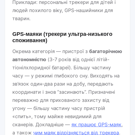
Приклади: персональні трекери для дітей і
людей похилого віку, GPS-нашийники для
тварин.
GPS-маяки (трекери ультра-низького
споживання)
Окрема категорія — пристрої з
багаторічною
автономністю
(3-7 років від однієї літій-
тіонілхлоридної батареї). Більшу частину
часу — у режимі глибокого сну. Виходять на
зв’язок один-два рази на добу, передають
координати і знов “засинають”. Призначені
переважно для прихованого захисту від
угону — більшу частину часу пристрій
«спить», тому майже невидимий для
сканерів. Докладніше —
як працює GPS-маяк
,
а також
чим маяк відрізняється від трекера
.