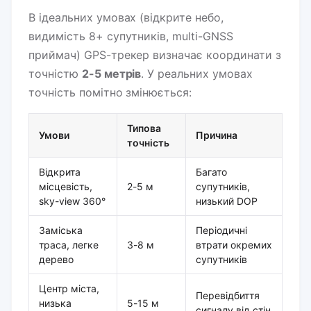
В ідеальних умовах (відкрите небо,
видимість 8+ супутників, multi-GNSS
приймач) GPS-трекер визначає координати з
точністю
2-5 метрів
. У реальних умовах
точність помітно змінюється:
Типова
Умови
Причина
точність
Відкрита
Багато
місцевість,
2-5 м
супутників,
sky-view 360°
низький DOP
Заміська
Періодичні
траса, легке
3-8 м
втрати окремих
дерево
супутників
Центр міста,
Перевідбиття
низька
5-15 м
сигналу від стін