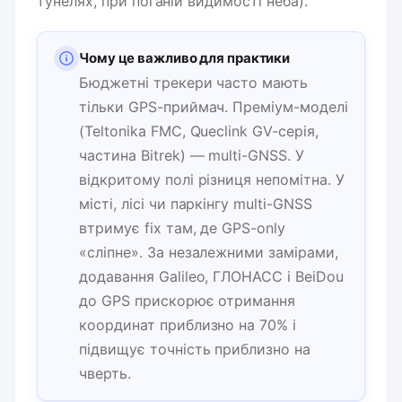
тунелях, при поганій видимості неба).
Чому це важливо для практики
Бюджетні трекери часто мають
тільки GPS-приймач. Преміум-моделі
(Teltonika FMC, Queclink GV-серія,
частина Bitrek) — multi-GNSS. У
відкритому полі різниця непомітна. У
місті, лісі чи паркінгу multi-GNSS
втримує fix там, де GPS-only
«сліпне». За незалежними замірами,
додавання Galileo, ГЛОНАСС і BeiDou
до GPS прискорює отримання
координат приблизно на 70% і
підвищує точність приблизно на
чверть.