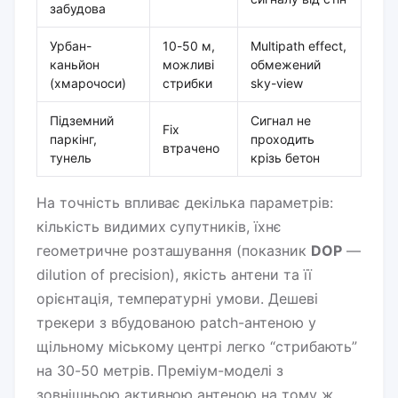
забудова
Урбан-
10-50 м,
Multipath effect,
каньйон
можливі
обмежений
(хмарочоси)
стрибки
sky-view
Підземний
Сигнал не
Fix
паркінг,
проходить
втрачено
тунель
крізь бетон
На точність впливає декілька параметрів:
кількість видимих супутників, їхнє
геометричне розташування (показник
DOP
—
dilution of precision), якість антени та її
орієнтація, температурні умови. Дешеві
трекери з вбудованою patch-антеною у
щільному міському центрі легко “стрибають”
на 30-50 метрів. Преміум-моделі з
зовнішньою активною антеною на тому ж