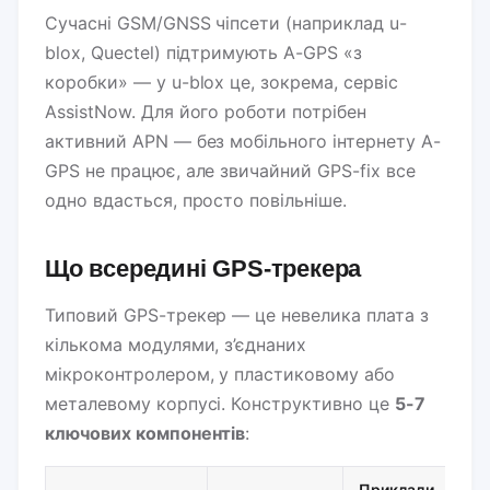
Сучасні GSM/GNSS чіпсети (наприклад u-
blox, Quectel) підтримують A-GPS «з
коробки» — у u-blox це, зокрема, сервіс
AssistNow. Для його роботи потрібен
активний APN — без мобільного інтернету A-
GPS не працює, але звичайний GPS-fix все
одно вдасться, просто повільніше.
Що всередині GPS-трекера
Типовий GPS-трекер — це невелика плата з
кількома модулями, з’єднаних
мікроконтролером, у пластиковому або
металевому корпусі. Конструктивно це
5-7
ключових компонентів
:
Приклади