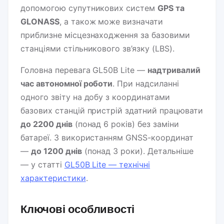
допомогою супутникових систем
GPS та
GLONASS
, а також може визначати
приблизне місцезнаходження за базовими
станціями стільникового зв’язку (LBS).
Головна перевага GL50B Lite —
надтривалий
час автономної роботи
. При надсиланні
одного звіту на добу з координатами
базових станцій пристрій здатний працювати
до 2200 днів
(понад 6 років) без заміни
батареї. З використанням GNSS-координат
—
до 1200 днів
(понад 3 роки). Детальніше
— у статті
GL50B Lite — технічні
характеристики
.
Ключові особливості