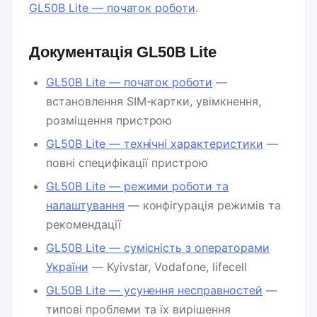
GL50B Lite — початок роботи
.
Документація GL50B Lite
GL50B Lite — початок роботи
—
встановлення SIM-картки, увімкнення,
розміщення пристрою
GL50B Lite — технічні характеристики
—
повні специфікації пристрою
GL50B Lite — режими роботи та
налаштування
— конфігурація режимів та
рекомендації
GL50B Lite — сумісність з операторами
України
— Kyivstar, Vodafone, lifecell
GL50B Lite — усунення несправностей
—
типові проблеми та їх вирішення