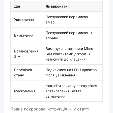
Дія
Як виконати
Повзунковий перемикач ←
Увімкнення
вліво
Повзунковий перемикач →
Вимкнення
вправо
Вимкнути → вставити Micro
Встановлення
SIM контактами догори →
SIM
натиснути до клацання
Перевірка
Подивитися на LED-індикатор
стану
після увімкнення
Наклеїти захисну плівку після
Маскування
встановлення SIM та
увімкнення
Повна покрокова інструкція — у статті