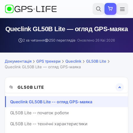
Queclink GL50B Lite — огляд GPS-маяка
2 хв читання
250 переглядів
· Оновлено
26 Кві 2026
Документація
GPS трекери
Queclink
GL50B Lite
Queclink GL50B Lite — огляд GPS-маяка
📂
GL50B LITE
Queclink GL50B Lite -- огляд GPS-маяка
GL50B Lite -- початок роботи
GL50B Lite -- технічні характеристики