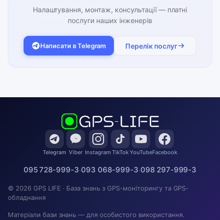
Налаштування, монтаж, консультації — платні
послуги наших інженерів
Написати в Telegram
Перелік послуг
Telegram
Viber
Instagram
TikTok
YouTube
Facebook
095 728-999-3
·
093 068-999-3
·
098 297-999-3
© 2026 GPS LIFE · База знань з GPS-моніторингу та GPS-
обладнання
Матеріали бази знань — для особистого використання.