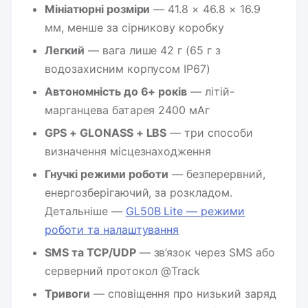
Мініатюрні розміри
— 41.8 × 46.8 × 16.9
мм, менше за сірникову коробку
Легкий
— вага лише 42 г (65 г з
водозахисним корпусом IP67)
Автономність до 6+ років
— літій-
марганцева батарея 2400 мАг
GPS + GLONASS + LBS
— три способи
визначення місцезнаходження
Гнучкі режими роботи
— безперервний,
енергозберігаючий, за розкладом.
Детальніше —
GL50B Lite — режими
роботи та налаштування
SMS та TCP/UDP
— зв’язок через SMS або
серверний протокол @Track
Тривоги
— сповіщення про низький заряд