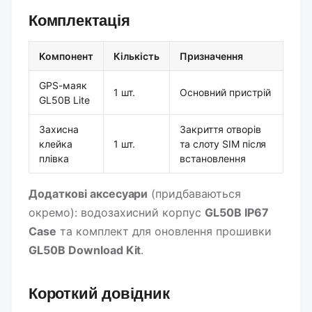
Комплектація
Компонент
Кількість
Призначення
GPS-маяк
1 шт.
Основний пристрій
GL50B Lite
Захисна
Закриття отворів
клейка
1 шт.
та слоту SIM після
плівка
встановлення
Додаткові аксесуари
(придбаваються
окремо): водозахисний корпус
GL50B IP67
Case
та комплект для оновлення прошивки
GL50B Download Kit
.
Короткий довідник