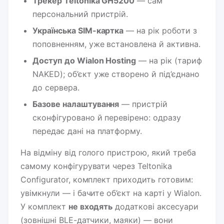
Трекер Teltonika GH5200
— сам
персональний пристрій.
Українська SIM-картка
— на рік роботи з
поповненням, уже встановлена й активна.
Доступ до Wialon Hosting
— на рік (тариф
NAKED); об’єкт уже створено й під’єднано
до сервера.
Базове налаштування
— пристрій
сконфігуровано й перевірено: одразу
передає дані на платформу.
На відміну від голого пристрою, який треба
самому конфігурувати через Teltonika
Configurator, комплект приходить готовим:
увімкнули — і бачите об’єкт на карті у Wialon.
У комплект
не входять
додаткові аксесуари
(зовнішні BLE-датчики, маяки) — вони