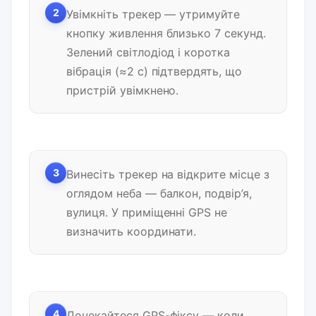
2
Увімкніть трекер — утримуйте
кнопку живлення близько 7 секунд.
Зелений світлодіод і коротка
вібрація (≈2 с) підтвердять, що
пристрій увімкнено.
3
Винесіть трекер на відкрите місце з
оглядом неба — балкон, подвір’я,
вулиця. У приміщенні GPS не
визначить координати.
4
Дочекайтеся GPS-фіксу — коли