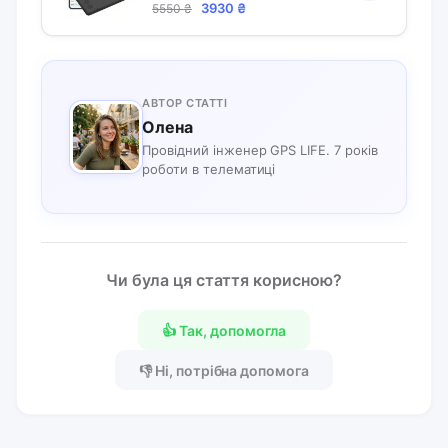
Налаштування)
Оригінальна
Поточна
3930
₴
5550
₴
ціна:
ціна:
5550 ₴.
3930 ₴.
АВТОР СТАТТІ
Олена
Провідний інженер GPS LIFE. 7 років
роботи в телематиці
Чи була ця стаття корисною?
👍 Так, допомогла
👎 Ні, потрібна допомога