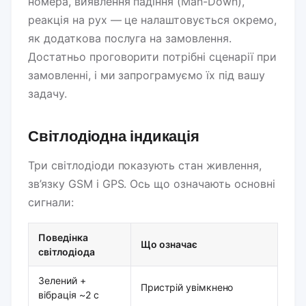
номера, виявлення падіння (Man-Down),
реакція на рух — це налаштовується окремо,
як додаткова послуга на замовлення.
Достатньо проговорити потрібні сценарії при
замовленні, і ми запрограмуємо їх під вашу
задачу.
Світлодіодна індикація
Три світлодіоди показують стан живлення,
зв’язку GSM і GPS. Ось що означають основні
сигнали:
Поведінка
Що означає
світлодіода
Зелений +
Пристрій увімкнено
вібрація ~2 с