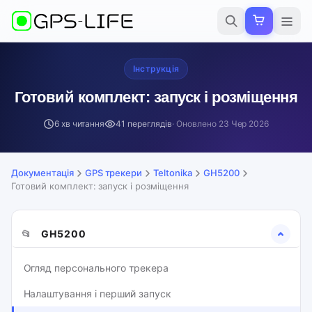
Інструкція
Готовий комплект: запуск і розміщення
6 хв читання
41 переглядів
· Оновлено
23 Чер 2026
Документація
GPS трекери
Teltonika
GH5200
Готовий комплект: запуск і розміщення
📂
GH5200
Огляд персонального трекера
Налаштування і перший запуск