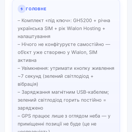
ГОЛОВНЕ
– Комплект «під ключ»: GH5200 + річна
українська SIM + рік Wialon Hosting +
налаштування
– Нічого не конфігуруєте самостійно —
об’єкт уже створено у Wialon, SIM
активна
– Увімкнення: утримати кнопку живлення
~7 секунд (зелений світлодіод +
вібрація)
– Заряджання магнітним USB-кабелем;
зелений світлодіод горить постійно =
заряджено
– GPS працює лише з оглядом неба — у
приміщенні позиції не буде (це не
несправність)