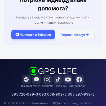
допомога?
Налаштування, монтаж, консультації — платні
послуги наших інженерів
Написати в Telegram
Перелік послуг
Telegram
Viber
Instagram
TikTok
YouTube
Facebook
095 728-999-3
·
093 068-999-3
·
098 297-999-3
© 2026 GPS LIFE · База знань з GPS-моніторингу та GPS-