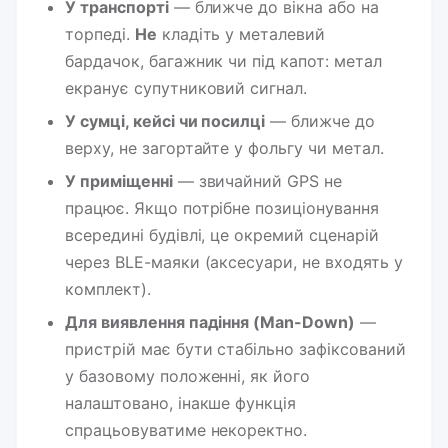
У транспорті
— ближче до вікна або на
торпеді.
Не
кладіть у металевий
бардачок, багажник чи під капот: метал
екранує супутниковий сигнал.
У сумці, кейсі чи посилці
— ближче до
верху, не загортайте у фольгу чи метал.
У приміщенні
— звичайний GPS не
працює. Якщо потрібне позиціонування
всередині будівлі, це окремий сценарій
через BLE-маяки (аксесуари, не входять у
комплект).
Для виявлення падіння (Man-Down)
—
пристрій має бути стабільно зафіксований
у базовому положенні, як його
налаштовано, інакше функція
спрацьовуватиме некоректно.