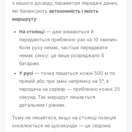
з нашого досвіду, параметри передачі даних,
які балансують
автономність і якість
маршруту
:
На стоянці
— дані знімаються й
передаються приблизно раз на 10 хвилин.
Коли руху немає, частіше передавати
немає сенсу: це лише розряджало б
батарею.
У русі
— точка пишеться кожні 500 м по
прямій або при зміні напрямку на 5°, а
передача на сервер — приблизно кожні 20
секунд. Так маршрут лишається
детальним і рівним.
Тому не лякайтеся, якщо на стоянці позиція
оновлюється не щосекунди — це свідома