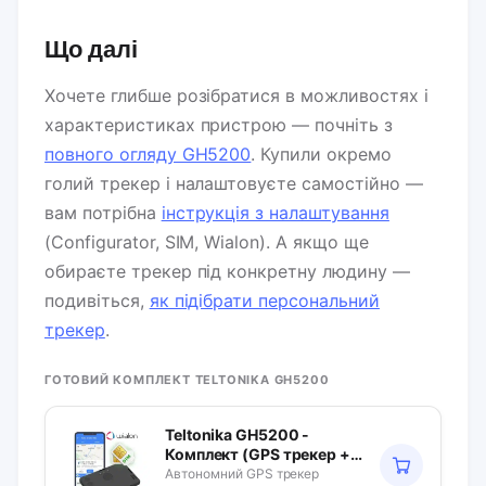
Що далі
Хочете глибше розібратися в можливостях і
характеристиках пристрою — почніть з
повного огляду GH5200
. Купили окремо
голий трекер і налаштовуєте самостійно —
вам потрібна
інструкція з налаштування
(Configurator, SIM, Wialon). А якщо ще
обираєте трекер під конкретну людину —
подивіться,
як підібрати персональний
трекер
.
ГОТОВИЙ КОМПЛЕКТ TELTONIKA GH5200
Teltonika GH5200 -
Комплект (GPS трекер +
SIM + Wialon +
Автономний GPS трекер