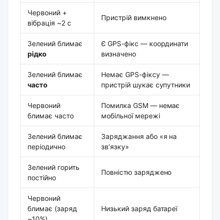
Червоний +
Пристрій вимкнено
вібрація ~2 с
Зелений блимає
Є GPS-фікс — координати
рідко
визначено
Зелений блимає
Немає GPS-фіксу —
часто
пристрій шукає супутники
Червоний
Помилка GSM — немає
блимає часто
мобільної мережі
Зелений блимає
Заряджання або «я на
періодично
зв’язку»
Зелений горить
Повністю заряджено
постійно
Червоний
блимає (заряд
Низький заряд батареї
~10%)